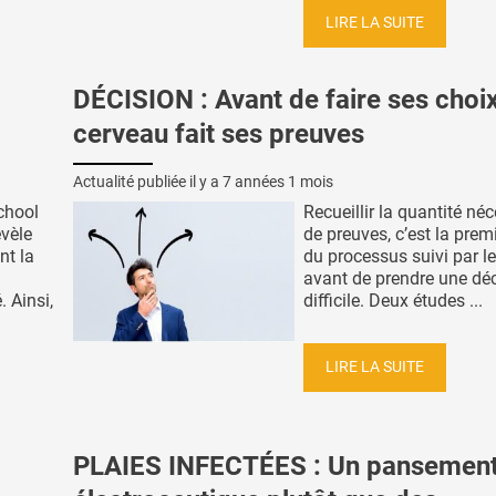
LIRE LA SUITE
DÉCISION : Avant de faire ses choix
cerveau fait ses preuves
Actualité publiée il y a
7 années 1 mois
chool
Recueillir la quantité né
vèle
de preuves, c’est la prem
nt la
du processus suivi par le
avant de prendre une dé
 Ainsi,
difficile. Deux études ...
LIRE LA SUITE
PLAIES INFECTÉES : Un pansemen