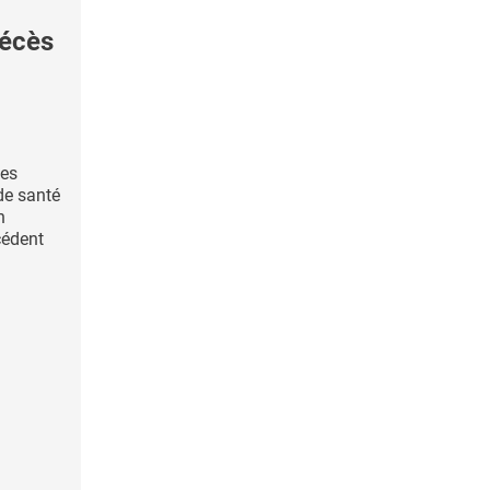
décès
des
de santé
n
cédent