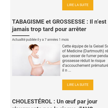
LIRE LA SUITE
TABAGISME et GROSSESSE : Il n’est
jamais trop tard pour arrêter
Actualité publiée il y a
7 années 1 mois
Cette équipe de la Geisel S
of Medicine (Dartmouth) ré
que cesser de fumer penda
grossesse réduit le risque
d'accouchement prématuré.
il n ...
LIRE LA SUITE
CHOLESTÉROL : Un œuf par jour