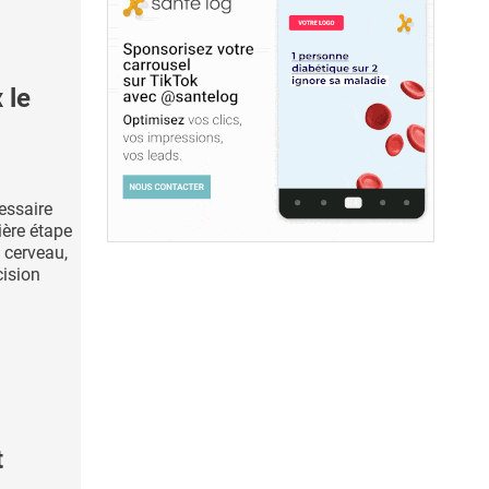
 le
cessaire
ière étape
 cerveau,
cision
t