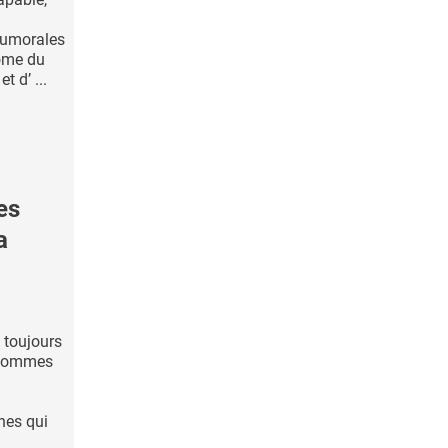
 tumorales
ome du
 d’ ...
es
a
 toujours
 hommes
nes qui