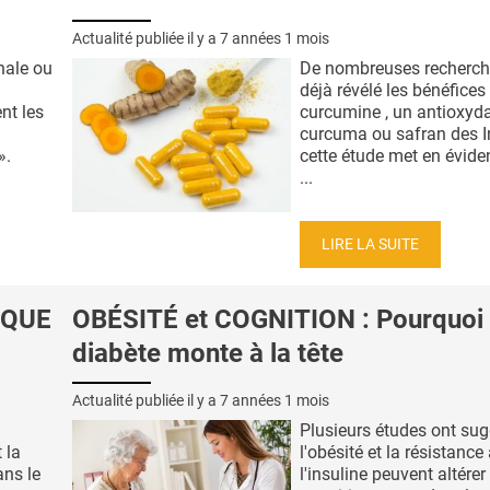
Actualité publiée il y a
7 années 1 mois
nale ou
De nombreuses recherch
déjà révélé les bénéfices
nt les
curcumine , un antioxyd
curcuma ou safran des I
».
cette étude met en évid
...
LIRE LA SUITE
AQUE
OBÉSITÉ et COGNITION : Pourquoi 
diabète monte à la tête
Actualité publiée il y a
7 années 1 mois
Plusieurs études ont su
 la
l'obésité et la résistance
ans le
l'insuline peuvent altérer