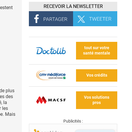
RECEVOIR LA NEWSLETTER
estent
tout sur votre
santé mentale
Vos crédits
de plus
les des
Vos solutions
, la
pros
 les
ée. Mais
Publicités :