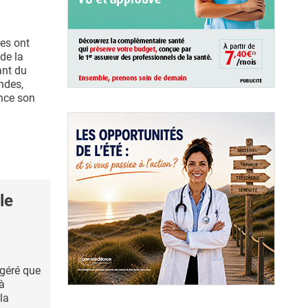
es ont
 de la
ant du
ndes,
ence son
le
ggéré que
 à
 la