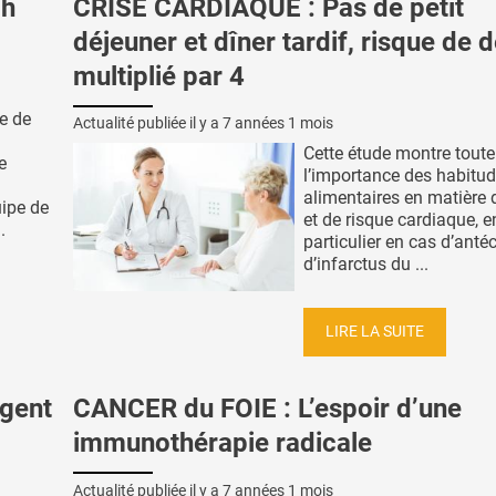
ch
CRISE CARDIAQUE : Pas de petit
déjeuner et dîner tardif, risque de 
multiplié par 4
e de
Actualité publiée il y a
7 années 1 mois
Cette étude montre toute
e
l’importance des habitu
alimentaires en matière 
uipe de
et de risque cardiaque, e
.
particulier en cas d’anté
d’infarctus du ...
LIRE LA SUITE
igent
CANCER du FOIE : L’espoir d’une
immunothérapie radicale
Actualité publiée il y a
7 années 1 mois