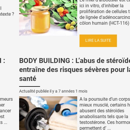
ici in vitro, d'inhiber la
l
prolifération de cellules
texte ?
de lignée d'adénocarcin
côlon humain (HCT-116) et
LIRE LA SUITE
 :
BODY BUILDING : L’abus de stéroïd
entraîne des risques sévères pour l
santé
Actualité publiée il y a
7 années 1 mois
umeurs
A la poursuite d’un corps
ner
mieux musclé, certains
cancer
abusent des stéroïdes
st
anabolisants tels que la
 ...
testostérone. Ces hormo
permettent d’ ...