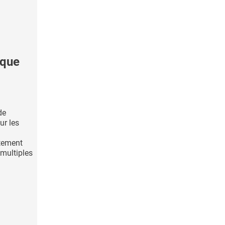
sque
de
ur les
itement
 multiples