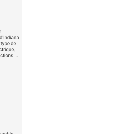
e
 d'Indiana
 type de
trique,
ctions ...
apable,