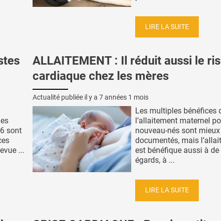
LIRE LA SUITE
stes
ALLAITEMENT : Il réduit aussi le ri
cardiaque chez les mères
Actualité publiée il y a
7 années 1 mois
Les multiples bénéfices 
les
l’allaitement maternel po
-6 sont
nouveau-nés sont mieux
ces
documentés, mais l’alla
evue ...
est bénéfique aussi à de
égards, à ...
LIRE LA SUITE