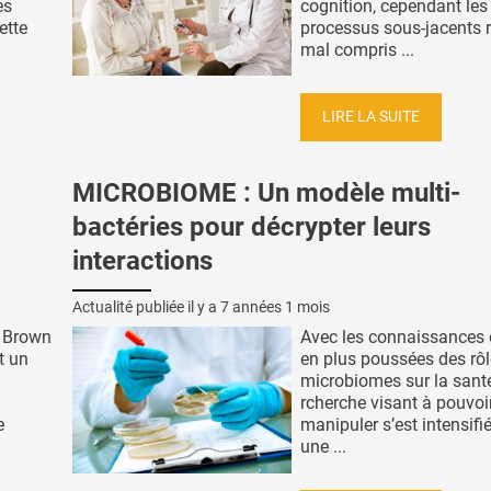
es
cognition, cependant les
ette
processus sous-jacents r
mal compris ...
LIRE LA SUITE
MICROBIOME : Un modèle multi-
bactéries pour décrypter leurs
interactions
Actualité publiée il y a
7 années 1 mois
é Brown
Avec les connaissances 
t un
en plus poussées des rô
microbiomes sur la santé
rcherche visant à pouvoir
e
manipuler s’est intensifi
une ...