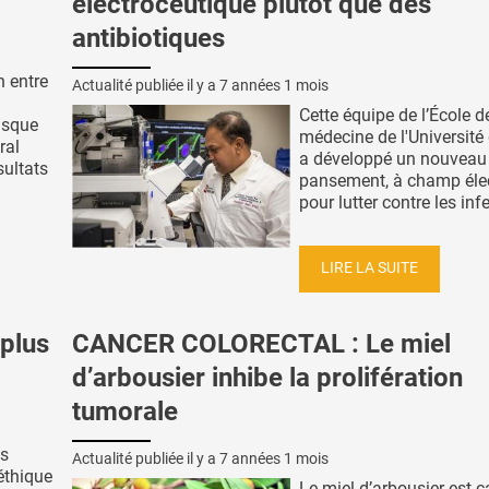
électroceutique plutôt que des
antibiotiques
n entre
Actualité publiée il y a
7 années 1 mois
Cette équipe de l’École d
isque
médecine de l'Université
ral
a développé un nouveau
sultats
pansement, à champ élec
pour lutter contre les infe
LIRE LA SUITE
plus
CANCER COLORECTAL : Le miel
d’arbousier inhibe la prolifération
tumorale
s
Actualité publiée il y a
7 années 1 mois
éthique
Le miel d’arbousier est c