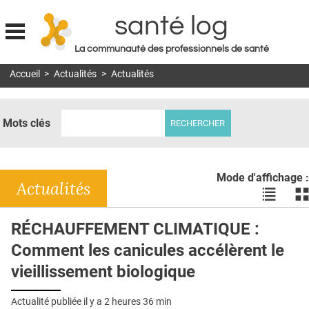
santé log
La communauté des professionnels de santé
Jump to navigation
Accueil
>
Actualités
>
Actualités
MON COMPTE
ABONNEMENT
Mots clés
S'ABONNER À LA REVUE SOIN À DOMICILE
ACTUS
Mode d'affichage :
DOSSIERS
Actualités
Voir
Vo
les
le
RÉSEAUX
actualité
ac
RÉCHAUFFEMENT CLIMATIQUE :
en
en
E-REVUE SAD
Comment les canicules accélèrent le
liste
bl
THÉMA
vieillissement biologique
L'APP
Actualité publiée il y a
2 heures 36 min