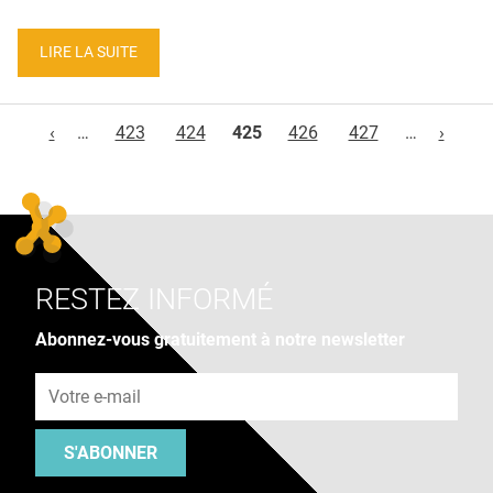
LIRE LA SUITE
Pages
‹
…
423
424
425
426
427
…
›
RESTEZ INFORMÉ
Abonnez-vous gratuitement à notre newsletter
Adresse e-mail
S'ABONNER