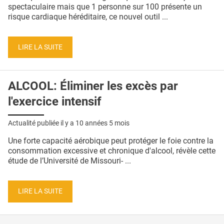
QUI SOMMES-NOUS ?
spectaculaire mais que 1 personne sur 100 présente un
risque cardiaque héréditaire, ce nouvel outil ...
PUBLICITÉ
CONDITIONS GÉNÉRALES
LIRE LA SUITE
CONTACT
ALCOOL: Éliminer les excès par
CRÉDITS
l'exercice intensif
Actualité publiée il y a
10 années 5 mois
Une forte capacité aérobique peut protéger le foie contre la
consommation excessive et chronique d'alcool, révèle cette
étude de l’Université de Missouri- ...
LIRE LA SUITE