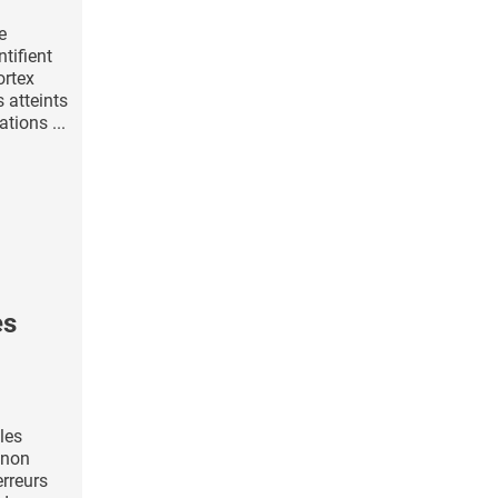
e
ntifient
ortex
s atteints
tions ...
es
les
 non
erreurs