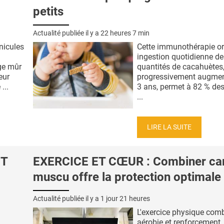
petits
Actualité publiée il y a
22 heures 7 min
nicules
Cette immunothérapie or
ingestion quotidienne de
ge mûr
quantités de cacahuètes
eur
progressivement augmen
...
3 ans, permet à 82 % de
...
LIRE LA SUITE
ET
EXERCICE ET CŒUR : Combiner car
muscu offre la protection optimale
Actualité publiée il y a
1 jour 21 heures
L'exercice physique comb
aérobie et renforcement