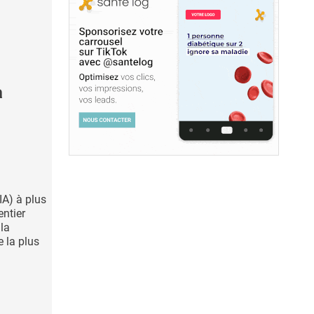
a
(IA) à plus
ntier
 la
e la plus