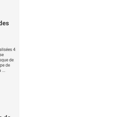
des
alisées 4
se
isque de
ipe de
...