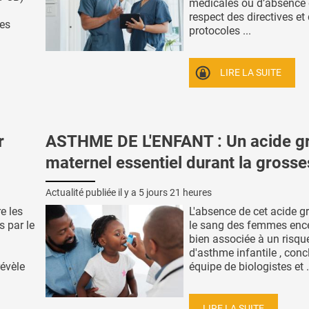
médicales ou d’absence
respect des directives et
des
protocoles ...
LIRE LA SUITE
r
ASTHME DE L'ENFANT : Un acide g
maternel essentiel durant la gross
Actualité publiée il y a
5 jours 21 heures
e les
L'absence de cet acide g
s par le
le sang des femmes ence
bien associée à un risqu
d'asthme infantile , conc
révèle
équipe de biologistes et .
LIRE LA SUITE