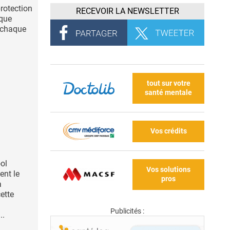
rotection
RECEVOIR LA NEWSLETTER
ique
à chaque
tout sur votre
santé mentale
Vos crédits
ol
Vos solutions
ent le
pros
a
ette
Publicités :
..