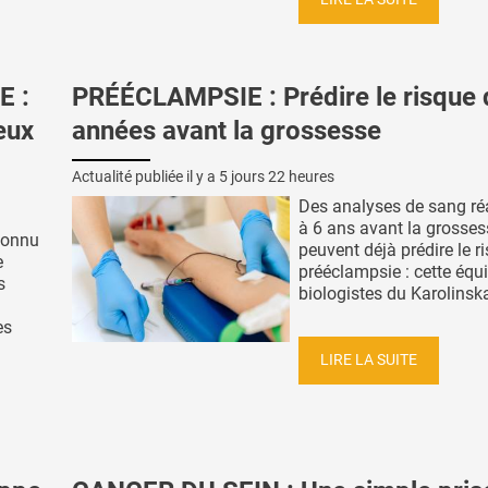
E :
PRÉÉCLAMPSIE : Prédire le risque 
ieux
années avant la grossesse
Actualité publiée il y a
5 jours 22 heures
Des analyses de sang ré
à 6 ans avant la grosses
connu
peuvent déjà prédire le r
e
prééclampsie : cette équ
s
biologistes du Karolinska 
es
LIRE LA SUITE