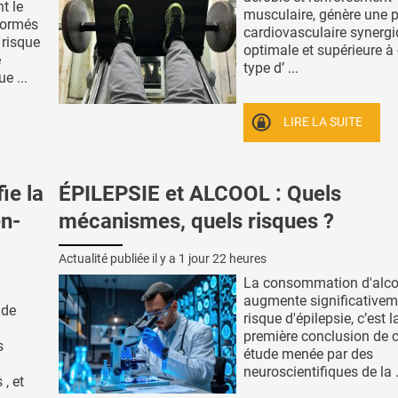
t le
musculaire, génère une p
sformés
cardiovasculaire synerg
 risque
optimale et supérieure 
e
type d’ ...
e ...
LIRE LA SUITE
ie la
ÉPILEPSIE et ALCOOL : Quels
en-
mécanismes, quels risques ?
Actualité publiée il y a
1 jour 22 heures
La consommation d'alco
augmente significativem
 de
risque d'épilepsie, c’est l
première conclusion de c
s
étude menée par des
neuroscientifiques de la .
, et