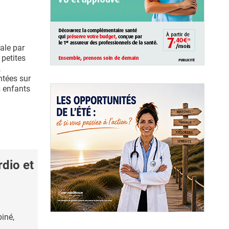
ale par
 petites
,
tées sur
s enfants
dio et
iné,