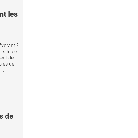
nt les
évorant ?
rsité de
ent de
bles de
...
s de