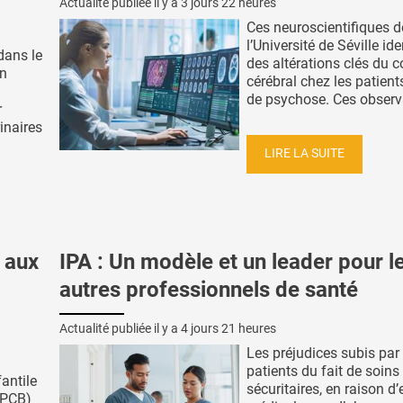
Actualité publiée il y a
3 jours 22 heures
Ces neuroscientifiques d
l’Université de Séville ide
 dans le
des altérations clés du c
on
cérébral chez les patient
de psychose. Ces observa
r
inaires
LIRE LA SUITE
 aux
IPA : Un modèle et un leader pour l
autres professionnels de santé
Actualité publiée il y a
4 jours 21 heures
Les préjudices subis par 
patients du fait de soins
fantile
sécuritaires, en raison d’
(PCB)