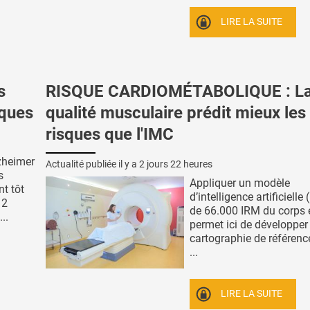
LIRE LA SUITE
s
RISQUE CARDIOMÉTABOLIQUE : L
ques
qualité musculaire prédit mieux les
risques que l'IMC
lzheimer
Actualité publiée il y a
2 jours 22 heures
s
Appliquer un modèle
nt tôt
d’intelligence artificielle 
 2
de 66.000 IRM du corps e
..
permet ici de développer
cartographie de référenc
...
LIRE LA SUITE