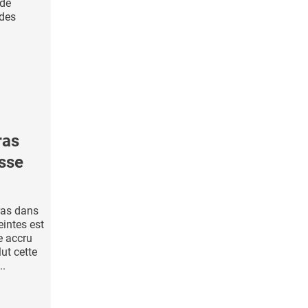
 de
 des
ras
esse
ras dans
intes est
e accru
lut cette
..