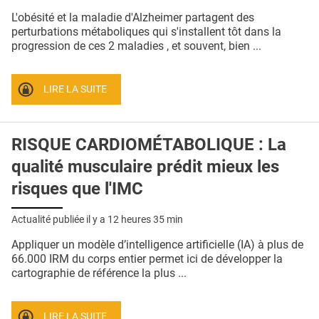
QUI SOMMES-NOUS ?
L'obésité et la maladie d'Alzheimer partagent des
perturbations métaboliques qui s'installent tôt dans la
PUBLICITÉ
progression de ces 2 maladies , et souvent, bien ...
CONDITIONS GÉNÉRALES
LIRE LA SUITE
CONTACT
CRÉDITS
RISQUE CARDIOMÉTABOLIQUE : La
qualité musculaire prédit mieux les
risques que l'IMC
Actualité publiée il y a
12 heures 35 min
Appliquer un modèle d’intelligence artificielle (IA) à plus de
66.000 IRM du corps entier permet ici de développer la
cartographie de référence la plus ...
LIRE LA SUITE