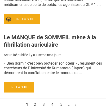
médicaments de perte de poids, les agonistes du GLP-1 , ...
LIRE LA SUITE
Le MANQUE de SOMMEIL mène à la
fibrillation auriculaire
Actualité publiée il y a
1 semaine 3 jours
« Bien dormir, c'est bien protéger son cœur » , résument ces
chercheurs de l’Université de Kumamoto (Japon) qui
démontrent la corrélation entre le manque de ...
LIRE LA SUITE
Pages
1
2
3
4
5
…
›