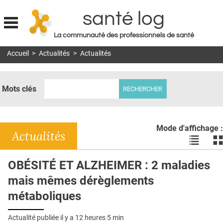
santé log
La communauté des professionnels de santé
Jump to navigation
Accueil
>
Actualités
>
Actualités
MON COMPTE
ABONNEMENT
Mots clés
S'ABONNER À LA REVUE SOIN À DOMICILE
ACTUS
Mode d'affichage :
DOSSIERS
Actualités
Voir
Vo
les
le
RÉSEAUX
actualité
ac
OBÉSITÉ ET ALZHEIMER : 2 maladies
en
en
E-REVUE SAD
mais mêmes dérèglements
liste
bl
THÉMA
métaboliques
L'APP
Actualité publiée il y a
12 heures 5 min