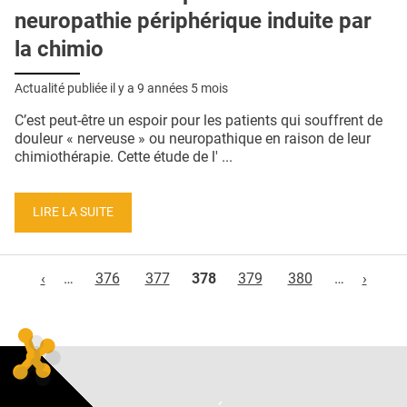
neuropathie périphérique induite par
la chimio
Actualité publiée il y a
9 années 5 mois
C’est peut-être un espoir pour les patients qui souffrent de
douleur « nerveuse » ou neuropathique en raison de leur
chimiothérapie. Cette étude de l' ...
LIRE LA SUITE
Pages
‹
…
376
377
378
379
380
…
›