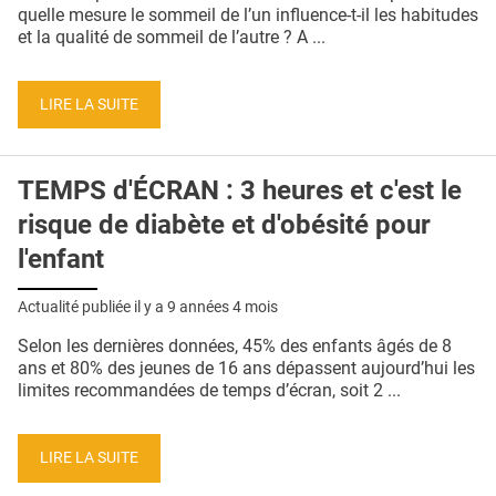
QUI SOMMES-NOUS ?
quelle mesure le sommeil de l’un influence-t-il les habitudes
et la qualité de sommeil de l’autre ? A ...
PUBLICITÉ
CONDITIONS GÉNÉRALES
LIRE LA SUITE
CONTACT
TEMPS d'ÉCRAN : 3 heures et c'est le
CRÉDITS
risque de diabète et d'obésité pour
l'enfant
Actualité publiée il y a
9 années 4 mois
Selon les dernières données, 45% des enfants âgés de 8
ans et 80% des jeunes de 16 ans dépassent aujourd’hui les
limites recommandées de temps d’écran, soit 2 ...
LIRE LA SUITE