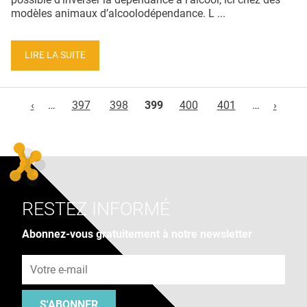
modèles animaux d’alcoolodépendance. L ...
LIRE LA SUITE
Pages
‹
…
397
398
399
400
401
…
›
RESTEZ INFORMÉ
Abonnez-vous gratuitement à notre newsletter
Adresse e-mail
S'ABONNER