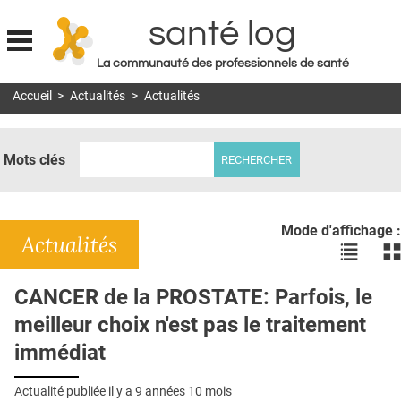
santé log
La communauté des professionnels de santé
Jump to navigation
Accueil
>
Actualités
>
Actualités
MON COMPTE
ABONNEMENT
Mots clés
S'ABONNER À LA REVUE SOIN À DOMICILE
ACTUS
Mode d'affichage :
DOSSIERS
Actualités
Voir
Vo
les
le
RÉSEAUX
actualité
ac
CANCER de la PROSTATE: Parfois, le
en
en
E-REVUE SAD
meilleur choix n'est pas le traitement
liste
bl
THÉMA
immédiat
L'APP
Actualité publiée il y a
9 années 10 mois