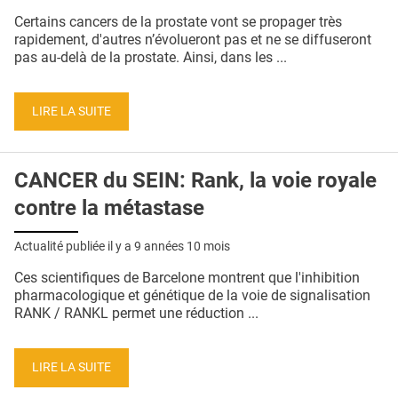
QUI SOMMES-NOUS ?
Certains cancers de la prostate vont se propager très
rapidement, d'autres n’évolueront pas et ne se diffuseront
PUBLICITÉ
pas au-delà de la prostate. Ainsi, dans les ...
CONDITIONS GÉNÉRALES
LIRE LA SUITE
CONTACT
CRÉDITS
CANCER du SEIN: Rank, la voie royale
contre la métastase
Actualité publiée il y a
9 années 10 mois
Ces scientifiques de Barcelone montrent que l'inhibition
pharmacologique et génétique de la voie de signalisation
RANK / RANKL permet une réduction ...
LIRE LA SUITE