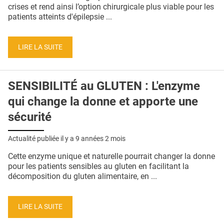
QUI SOMMES-NOUS ?
crises et rend ainsi l’option chirurgicale plus viable pour les
patients atteints d'épilepsie ...
PUBLICITÉ
CONDITIONS GÉNÉRALES
LIRE LA SUITE
CONTACT
SENSIBILITÉ au GLUTEN : L'enzyme
CRÉDITS
qui change la donne et apporte une
sécurité
Actualité publiée il y a
9 années 2 mois
Cette enzyme unique et naturelle pourrait changer la donne
pour les patients sensibles au gluten en facilitant la
décomposition du gluten alimentaire, en ...
LIRE LA SUITE