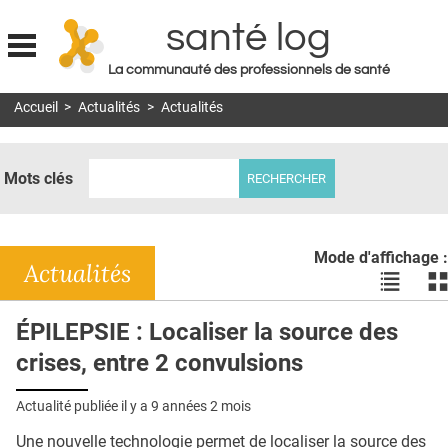
santé log
La communauté des professionnels de santé
Jump to navigation
Accueil
>
Actualités
>
Actualités
MON COMPTE
ABONNEMENT
Mots clés
S'ABONNER À LA REVUE SOIN À DOMICILE
ACTUS
Mode d'affichage :
DOSSIERS
Actualités
Voir
Vo
les
le
RÉSEAUX
actualité
ac
ÉPILEPSIE : Localiser la source des
en
en
E-REVUE SAD
crises, entre 2 convulsions
liste
bl
THÉMA
Actualité publiée il y a
9 années 2 mois
L'APP
Une nouvelle technologie permet de localiser la source des