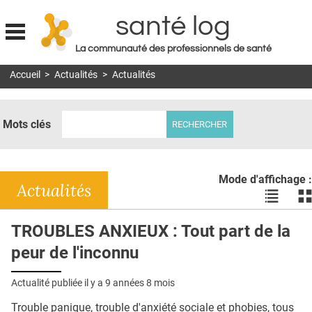
santé log
La communauté des professionnels de santé
Jump to navigation
Accueil
>
Actualités
>
Actualités
MON COMPTE
ABONNEMENT
Mots clés
S'ABONNER À LA REVUE SOIN À DOMICILE
ACTUS
Mode d'affichage :
DOSSIERS
Actualités
Voir
Vo
les
le
RÉSEAUX
actualité
ac
TROUBLES ANXIEUX : Tout part de la
en
en
E-REVUE SAD
peur de l'inconnu
liste
bl
THÉMA
Actualité publiée il y a
9 années 8 mois
L'APP
Trouble panique, trouble d'anxiété sociale et phobies, tous