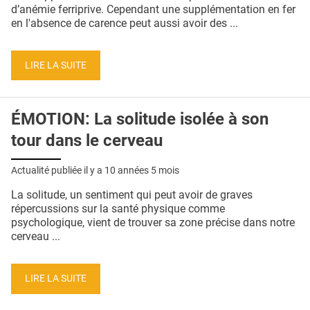
QUI SOMMES-NOUS ?
d’anémie ferriprive. Cependant une supplémentation en fer
en l'absence de carence peut aussi avoir des ...
PUBLICITÉ
CONDITIONS GÉNÉRALES
LIRE LA SUITE
CONTACT
ÉMOTION: La solitude isolée à son
CRÉDITS
tour dans le cerveau
Actualité publiée il y a
10 années 5 mois
La solitude, un sentiment qui peut avoir de graves
répercussions sur la santé physique comme
psychologique, vient de trouver sa zone précise dans notre
cerveau ...
LIRE LA SUITE