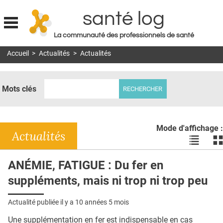
santé log
La communauté des professionnels de santé
Jump to navigation
Accueil
>
Actualités
>
Actualités
MON COMPTE
ABONNEMENT
Mots clés
S'ABONNER À LA REVUE SOIN À DOMICILE
ACTUS
Mode d'affichage :
DOSSIERS
Actualités
Voir
Vo
les
le
RÉSEAUX
actualité
ac
ANÉMIE, FATIGUE : Du fer en
en
en
E-REVUE SAD
suppléments, mais ni trop ni trop peu
liste
bl
THÉMA
Actualité publiée il y a
10 années 5 mois
L'APP
Une supplémentation en fer est indispensable en cas