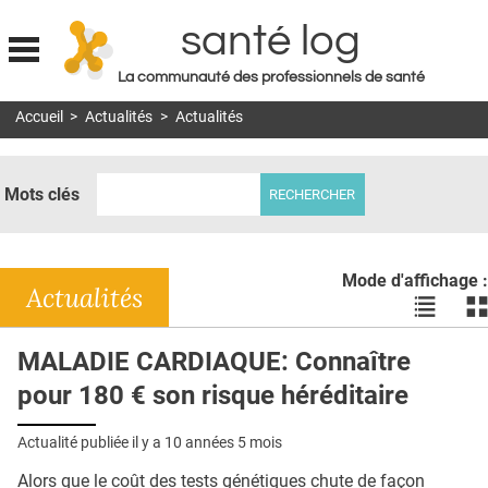
santé log
La communauté des professionnels de santé
Jump to navigation
Accueil
>
Actualités
>
Actualités
MON COMPTE
ABONNEMENT
Mots clés
S'ABONNER À LA REVUE SOIN À DOMICILE
ACTUS
Mode d'affichage :
DOSSIERS
Actualités
Voir
Vo
les
le
RÉSEAUX
actualité
ac
MALADIE CARDIAQUE: Connaître
en
en
E-REVUE SAD
pour 180 € son risque héréditaire
liste
bl
THÉMA
Actualité publiée il y a
10 années 5 mois
L'APP
Alors que le coût des tests génétiques chute de façon