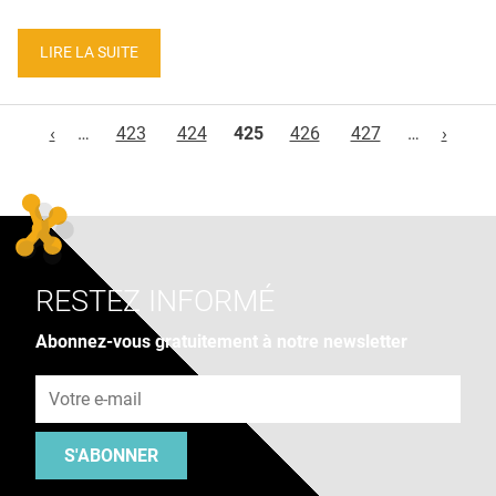
LIRE LA SUITE
Pages
‹
…
423
424
425
426
427
…
›
RESTEZ INFORMÉ
Abonnez-vous gratuitement à notre newsletter
Adresse e-mail
S'ABONNER