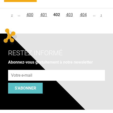
Pages
‹
…
400
401
402
403
404
…
›
RESTEZ INFORMÉ
Abonnez-vous gratuitement à notre newsletter
Adresse e-mail
S'ABONNER