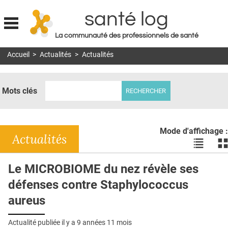
santé log
La communauté des professionnels de santé
Jump to navigation
Accueil
>
Actualités
>
Actualités
MON COMPTE
ABONNEMENT
Mots clés
S'ABONNER À LA REVUE SOIN À DOMICILE
ACTUS
Mode d'affichage :
DOSSIERS
Actualités
Voir
Vo
les
le
RÉSEAUX
actualité
ac
Le MICROBIOME du nez révèle ses
en
en
E-REVUE SAD
défenses contre Staphylococcus
liste
bl
THÉMA
aureus
L'APP
Actualité publiée il y a
9 années 11 mois