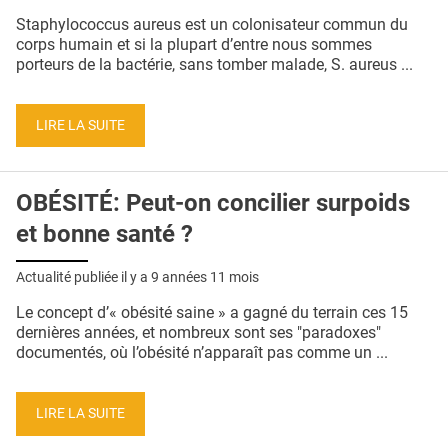
QUI SOMMES-NOUS ?
Staphylococcus aureus est un colonisateur commun du
corps humain et si la plupart d’entre nous sommes
PUBLICITÉ
porteurs de la bactérie, sans tomber malade, S. aureus ...
CONDITIONS GÉNÉRALES
LIRE LA SUITE
CONTACT
CRÉDITS
OBÉSITÉ: Peut-on concilier surpoids
et bonne santé ?
Actualité publiée il y a
9 années 11 mois
Le concept d’« obésité saine » a gagné du terrain ces 15
dernières années, et nombreux sont ses "paradoxes"
documentés, où l’obésité n’apparaît pas comme un ...
LIRE LA SUITE