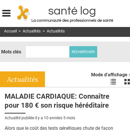
santé log
La communauté des professionnels de santé
Jump to navigation
Accueil
>
Actualités
>
Actualités
MON COMPTE
ABONNEMENT
Mots clés
S'ABONNER À LA REVUE SOIN À DOMICILE
ACTUS
Mode d'affichage :
DOSSIERS
Actualités
Voir
Vo
les
le
RÉSEAUX
actualité
ac
MALADIE CARDIAQUE: Connaître
en
en
E-REVUE SAD
pour 180 € son risque héréditaire
liste
bl
THÉMA
Actualité publiée il y a
10 années 5 mois
L'APP
Alors que le coût des tests génétiques chute de façon