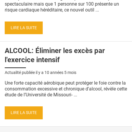
QUI SOMMES-NOUS ?
spectaculaire mais que 1 personne sur 100 présente un
risque cardiaque héréditaire, ce nouvel outil ...
PUBLICITÉ
CONDITIONS GÉNÉRALES
LIRE LA SUITE
CONTACT
ALCOOL: Éliminer les excès par
CRÉDITS
l'exercice intensif
Actualité publiée il y a
10 années 5 mois
Une forte capacité aérobique peut protéger le foie contre la
consommation excessive et chronique d'alcool, révèle cette
étude de l’Université de Missouri- ...
LIRE LA SUITE