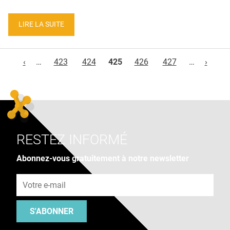
LIRE LA SUITE
Pages
‹
…
423
424
425
426
427
…
›
RESTEZ INFORMÉ
Abonnez-vous gratuitement à notre newsletter
Adresse e-mail
S'ABONNER