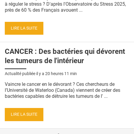
QUI SOMMES-NOUS ?
à réguler le stress ? D'après l'Observatoire du Stress 2025,
près de 60 % des Français avouent ...
PUBLICITÉ
CONDITIONS GÉNÉRALES
LIRE LA SUITE
CONTACT
CANCER : Des bactéries qui dévorent
CRÉDITS
les tumeurs de l'intérieur
Actualité publiée il y a
20 heures 11 min
Vaincre le cancer en le dévorant ? Ces chercheurs de
l’Université de Waterloo (Canada) viennent de créer des
bactéries capables de détruire les tumeurs de l' ...
LIRE LA SUITE