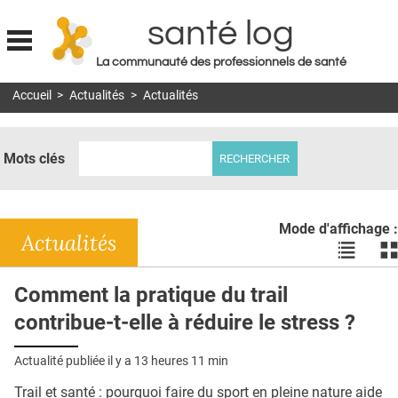
santé log
La communauté des professionnels de santé
Jump to navigation
Accueil
>
Actualités
>
Actualités
MON COMPTE
ABONNEMENT
Mots clés
S'ABONNER À LA REVUE SOIN À DOMICILE
ACTUS
Mode d'affichage :
DOSSIERS
Actualités
Voir
Vo
les
le
RÉSEAUX
actualité
ac
Comment la pratique du trail
en
en
E-REVUE SAD
contribue-t-elle à réduire le stress ?
liste
bl
THÉMA
Actualité publiée il y a
13 heures 11 min
L'APP
Trail et santé : pourquoi faire du sport en pleine nature aide