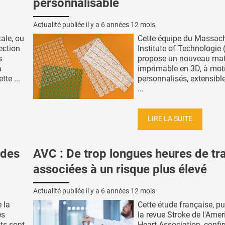
personnalisable
Actualité publiée il y a
6 années 12 mois
ale, ou
Cette équipe du Massac
ection
Institute of Technologie
s
propose un nouveau mat
a
imprimable en 3D, à mot
te ...
personnalisés, extensible,
...
LIRE LA SUITE
 des
AVC : De trop longues heures de tra
associées à un risque plus élevé
Actualité publiée il y a
6 années 12 mois
 la
Cette étude française, pu
es
la revue Stroke de l'Ame
ts sont
Heart Association, confi