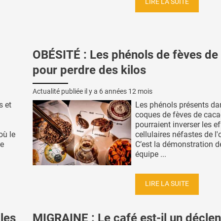
LIRE LA SUITE
OBÉSITÉ : Les phénols de fèves de
pour perdre des kilos
Actualité publiée il y a
6 années 12 mois
s et
Les phénols présents da
coques de fèves de cac
pourraient inverser les ef
où le
cellulaires néfastes de l'
ce
C’est la démonstration d
équipe ...
LIRE LA SUITE
les
MIGRAINE : Le café est-il un décle