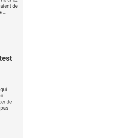
laient de
 ...
test
 qui
on
cer de
 pas