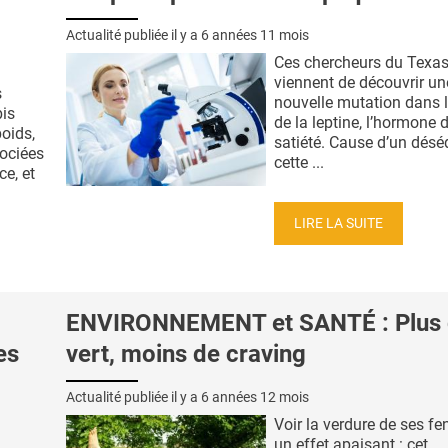
Actualité publiée il y a
6 années 11 mois
Ces chercheurs du Texa
viennent de découvrir un
s
nouvelle mutation dans 
is
de la leptine, l’hormone d
oids,
satiété. Cause d’un déséq
sociées
cette ...
ce, et
LIRE LA SUITE
ENVIRONNEMENT et SANTÉ : Plus
es
vert, moins de craving
Actualité publiée il y a
6 années 12 mois
Voir la verdure de ses fe
un effet apaisant : cet