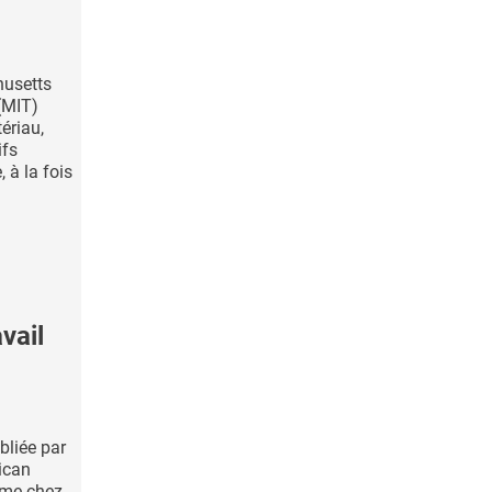
husetts
 (MIT)
ériau,
ifs
 à la fois
vail
bliée par
rican
rme chez