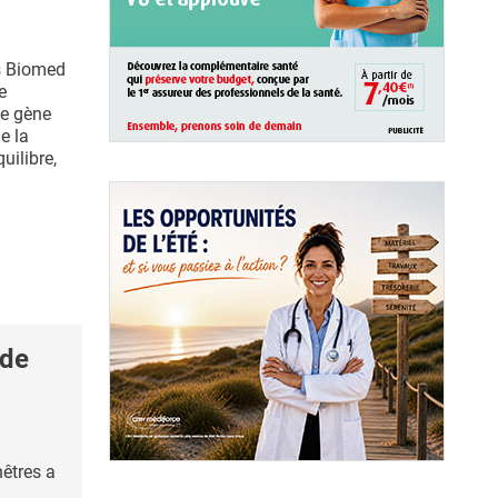
s Biomed
e
le gène
e la
uilibre,
 de
nêtres a