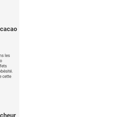
 cacao
ns les
ao
fets
obésité.
e cette
ncheur