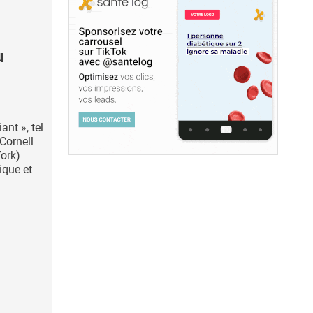
u
ant », tel
Cornell
York)
tique et