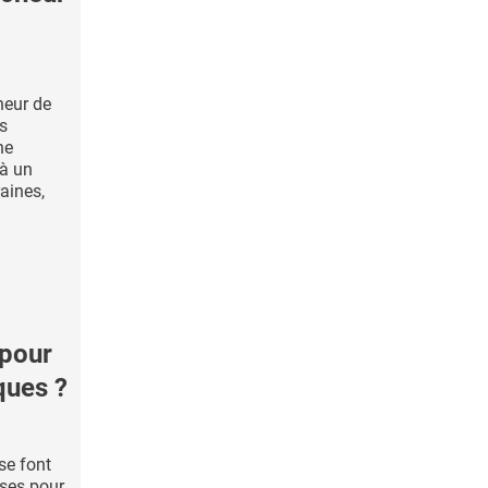
heur de
s
ne
à un
aines,
pour
ques ?
 se font
ses pour