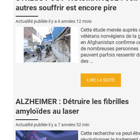
autres souffrir est encore pire
Actualité publiée il y a
6 années 12 mois
Cette étude menée auprès 
vétérans norvégiens de la 
en Afghanistan confirme c
de nombreuses personnes
peuvent parfois ressentir 
des ...
LIRE LA SUITE
ALZHEIMER : Détruire les fibrilles
amyloïdes au laser
Actualité publiée il y a
7 années 52 min
Cette recherche va peut-êtr
révolutionner le traitement 