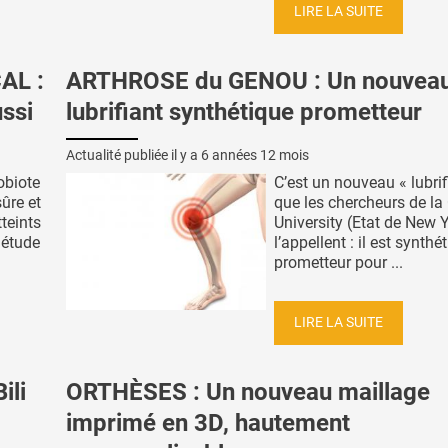
LIRE LA SUITE
AL :
ARTHROSE du GENOU : Un nouvea
ussi
lubrifiant synthétique prometteur
Actualité publiée il y a
6 années 12 mois
obiote
C’est un nouveau « lubrifi
ûre et
que les chercheurs de la 
tteints
University (Etat de New 
e étude
l’appellent : il est synthé
prometteur pour ...
LIRE LA SUITE
ili
ORTHÈSES : Un nouveau maillage
imprimé en 3D, hautement