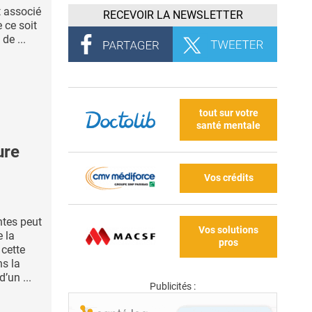
t associé
RECEVOIR LA NEWSLETTER
 ce soit
de ...
tout sur votre
santé mentale
ure
Vos crédits
ntes peut
Vos solutions
e la
pros
 cette
ns la
’un ...
Publicités :