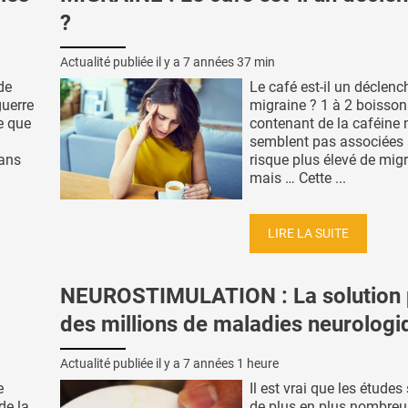
?
Actualité publiée il y a
7 années 37 min
de
Le café est-il un déclenc
guerre
migraine ? 1 à 2 boisson
e que
contenant de la caféine 
semblent pas associées 
dans
risque plus élevé de migr
mais … Cette ...
LIRE LA SUITE
NEUROSTIMULATION : La solution 
des millions de maladies neurologi
Actualité publiée il y a
7 années 1 heure
e
Il est vrai que les études
de la
de plus en plus nombreu