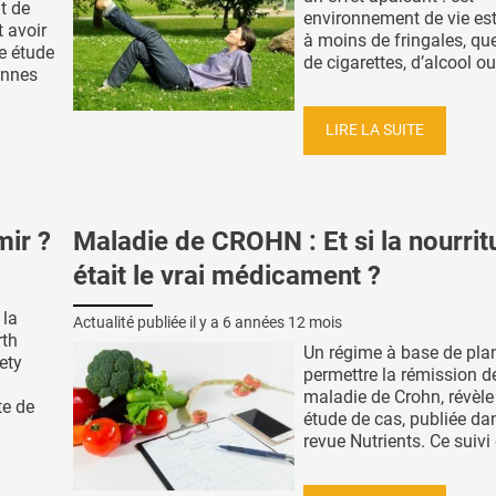
t de
environnement de vie es
t avoir
à moins de fringales, que
te étude
de cigarettes, d’alcool ou 
onnes
LIRE LA SUITE
mir ?
Maladie de CROHN : Et si la nourrit
était le vrai médicament ?
 la
Actualité publiée il y a
6 années 12 mois
rth
Un régime à base de pla
ety
permettre la rémission d
maladie de Crohn, révèle
te de
étude de cas, publiée da
revue Nutrients. Ce suivi d