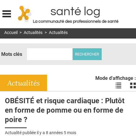
santé log
La communauté des professionnels de santé
Jump to navigation
Accueil
>
Actualités
>
Actualités
MON COMPTE
ABONNEMENT
Mots clés
S'ABONNER À LA REVUE SOIN À DOMICILE
ACTUS
Mode d'affichage :
DOSSIERS
Actualités
Voir
Vo
les
le
RÉSEAUX
actualité
ac
OBÉSITÉ et risque cardiaque : Plutôt
en
en
E-REVUE SAD
en forme de pomme ou en forme de
liste
bl
THÉMA
poire ?
L'APP
Actualité publiée il y a
8 années 5 mois