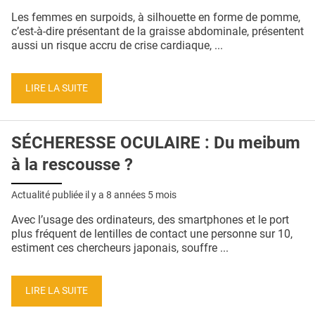
QUI SOMMES-NOUS ?
Les femmes en surpoids, à silhouette en forme de pomme,
c’est-à-dire présentant de la graisse abdominale, présentent
PUBLICITÉ
aussi un risque accru de crise cardiaque, ...
CONDITIONS GÉNÉRALES
LIRE LA SUITE
CONTACT
CRÉDITS
SÉCHERESSE OCULAIRE : Du meibum
à la rescousse ?
Actualité publiée il y a
8 années 5 mois
Avec l’usage des ordinateurs, des smartphones et le port
plus fréquent de lentilles de contact une personne sur 10,
estiment ces chercheurs japonais, souffre ...
LIRE LA SUITE