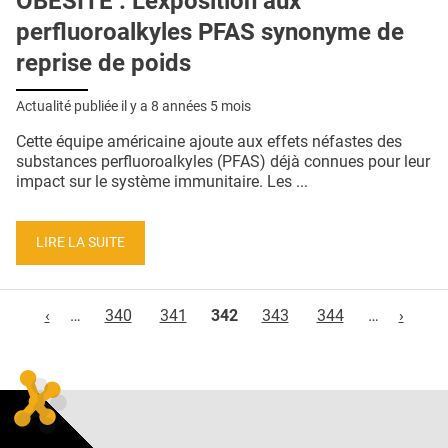
OBÉSITÉ : L'exposition aux
perfluoroalkyles PFAS synonyme de
reprise de poids
Actualité publiée il y a
8 années 5 mois
Cette équipe américaine ajoute aux effets néfastes des
substances perfluoroalkyles (PFAS) déjà connues pour leur
impact sur le système immunitaire. Les ...
LIRE LA SUITE
Pages
‹
…
340
341
342
343
344
…
›