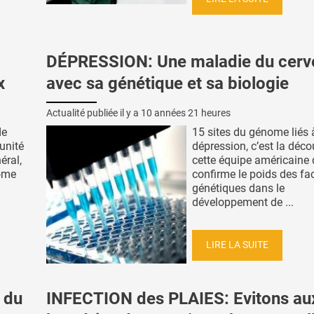
DÉPRESSION: Une maladie du cerv
x
avec sa génétique et sa biologie
Actualité publiée il y a
10 années 21 heures
de
15 sites du génome liés 
unité
dépression, c’est la déco
éral,
cette équipe américaine 
iome
confirme le poids des fa
génétiques dans le
développement de ...
LIRE LA SUITE
 du
INFECTION des PLAIES: Evitons au