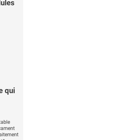
lules
e qui
table
cament
raitement