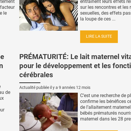
itement
entraînent leurs effets re
 facteur
sur les rencontres et les 
e le
sexuelles, des effets pas
la loupe de ces ...
LIRE LA SUITE
de
PRÉMATURITÉ: Le lait maternel vita
n
pour le développement et les fonct
cérébrales
e
Actualité publiée il y a
9 années 12 mois
au de
C’est une recherche de p
ux
confirme les bénéfices c
de l’allaitement maternel
eur
bébés prématurés nourris
maternel dans les 28 prem