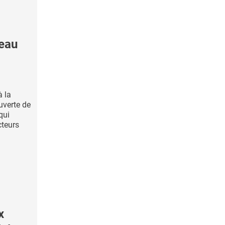
eau
à la
uverte de
qui
cteurs
x