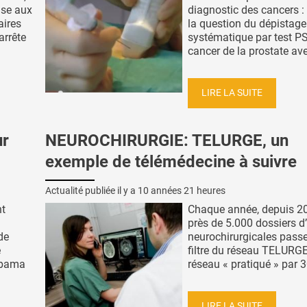
nse aux
diagnostic des cancers : 
aires
la question du dépistage
arrête
systématique par test P
cancer de la prostate ave
LIRE LA SUITE
ur
NEUROCHIRURGIE: TELURGE, un
exemple de télémédecine à suivre
Actualité publiée il y a
10 années 21 heures
nt
Chaque année, depuis 20
près de 5.000 dossiers d
de
neurochirurgicales passe
e
filtre du réseau TELURGE
labama
réseau « pratiqué » par 30
LIRE LA SUITE