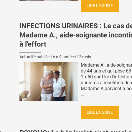
LIRE LA SUITE
INFECTIONS URINAIRES : Le cas d
Madame A., aide-soignante inconti
à l'effort
Actualité publiée il y a
9 années 12 mois
Madame A., aide-soignan
de 44 ans et qui pèse 63
1m60 souffre d’infectio
urinaires à répétition de
Madame A parvient à po
...
LIRE LA SUITE