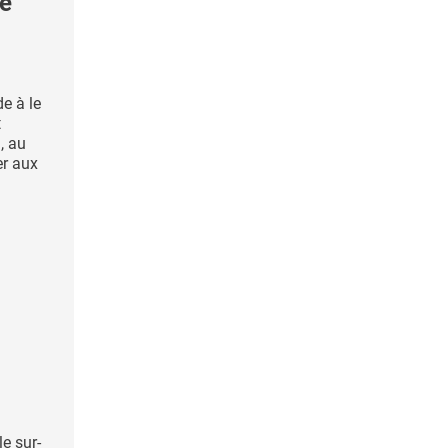
se
de à le
t
, au
er aux
le sur-