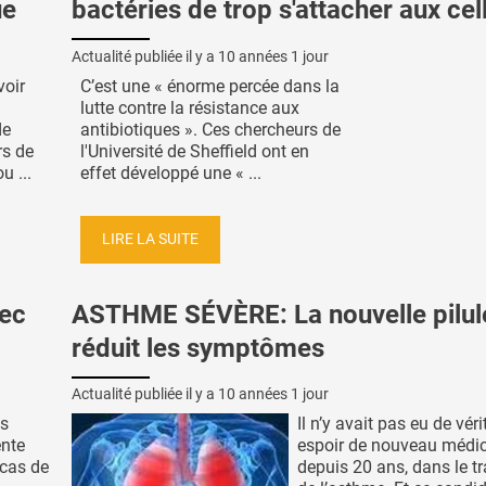
ue
bactéries de trop s'attacher aux cel
Actualité publiée il y a
10 années 1 jour
voir
C’est une « énorme percée dans la
lutte contre la résistance aux
de
antibiotiques ». Ces chercheurs de
rs de
l'Université de Sheffield ont en
u ...
effet développé une « ...
LIRE LA SUITE
vec
ASTHME SÉVÈRE: La nouvelle pilul
réduit les symptômes
Actualité publiée il y a
10 années 1 jour
es
Il n’y avait pas eu de véri
ente
espoir de nouveau médi
 cas de
depuis 20 ans, dans le t