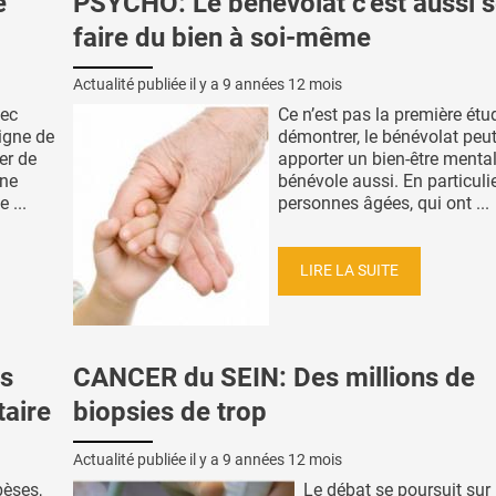
e
PSYCHO: Le bénévolat c'est aussi 
faire du bien à soi-même
Actualité publiée il y a
9 années 12 mois
vec
Ce n’est pas la première étu
igne de
démontrer, le bénévolat peu
er de
apporter un bien-être mental
une
bénévole aussi. En particuli
 ...
personnes âgées, qui ont ...
LIRE LA SUITE
as
CANCER du SEIN: Des millions de
taire
biopsies de trop
Actualité publiée il y a
9 années 12 mois
bèses,
Le débat se poursuit sur 