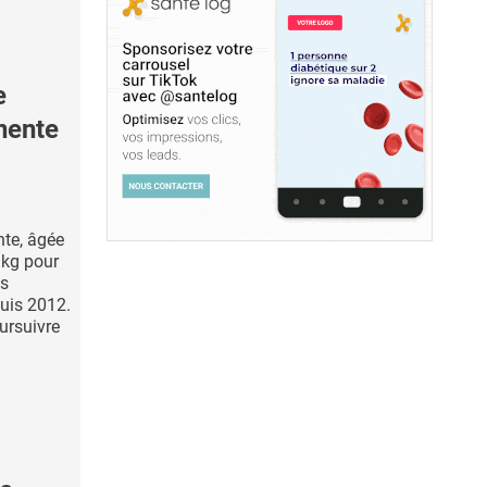
e
nente
te, âgée
 kg pour
ns
puis 2012.
ursuivre