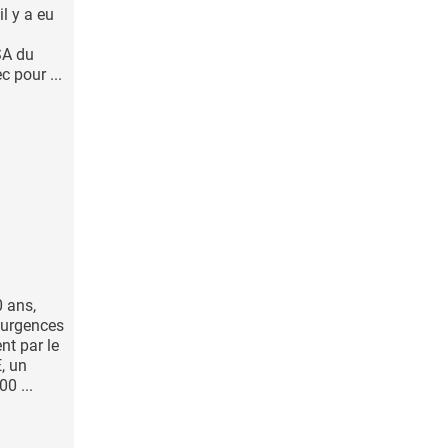
il y a eu
SA du
c pour ...
 ans,
’urgences
nt par le
, un
0 ...