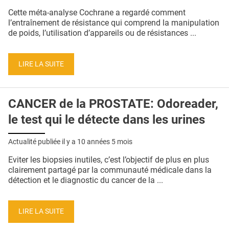
QUI SOMMES-NOUS ?
Cette méta-analyse Cochrane a regardé comment
l’entraînement de résistance qui comprend la manipulation
PUBLICITÉ
de poids, l’utilisation d’appareils ou de résistances ...
CONDITIONS GÉNÉRALES
LIRE LA SUITE
CONTACT
CRÉDITS
CANCER de la PROSTATE: Odoreader,
le test qui le détecte dans les urines
Actualité publiée il y a
10 années 5 mois
Eviter les biopsies inutiles, c’est l’objectif de plus en plus
clairement partagé par la communauté médicale dans la
détection et le diagnostic du cancer de la ...
LIRE LA SUITE