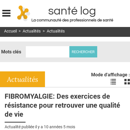
santé log
La communauté des professionnels de santé
Jump to navigation
Accueil
>
Actualités
>
Actualités
MON COMPTE
ABONNEMENT
Mots clés
S'ABONNER À LA REVUE SOIN À DOMICILE
ACTUS
Mode d'affichage :
DOSSIERS
Actualités
Voir
Vo
les
le
RÉSEAUX
actualité
ac
FIBROMYALGIE: Des exercices de
en
en
E-REVUE SAD
résistance pour retrouver une qualité
liste
bl
THÉMA
de vie
L'APP
Actualité publiée il y a
10 années 5 mois