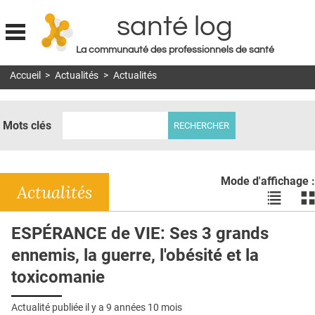
santé log
La communauté des professionnels de santé
Jump to navigation
Accueil
>
Actualités
>
Actualités
MON COMPTE
ABONNEMENT
Mots clés
S'ABONNER À LA REVUE SOIN À DOMICILE
ACTUS
Mode d'affichage :
DOSSIERS
Actualités
Voir
Vo
les
le
RÉSEAUX
actualité
ac
ESPÉRANCE de VIE: Ses 3 grands
en
en
E-REVUE SAD
ennemis, la guerre, l'obésité et la
liste
bl
THÉMA
toxicomanie
L'APP
Actualité publiée il y a
9 années 10 mois