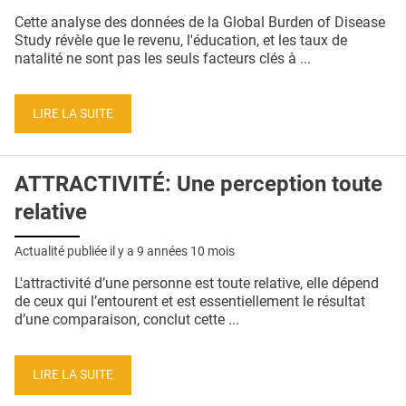
QUI SOMMES-NOUS ?
Cette analyse des données de la Global Burden of Disease
Study révèle que le revenu, l'éducation, et les taux de
PUBLICITÉ
natalité ne sont pas les seuls facteurs clés à ...
CONDITIONS GÉNÉRALES
LIRE LA SUITE
CONTACT
CRÉDITS
ATTRACTIVITÉ: Une perception toute
relative
Actualité publiée il y a
9 années 10 mois
L'attractivité d’une personne est toute relative, elle dépend
de ceux qui l’entourent et est essentiellement le résultat
d’une comparaison, conclut cette ...
LIRE LA SUITE