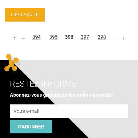
LIRE LA SUITE
Pages
‹
…
394
395
396
397
398
…
›
RESTEZ INFORMÉ
Abonnez-vous gratuitement à notre newsletter
Adresse e-mail
S'ABONNER