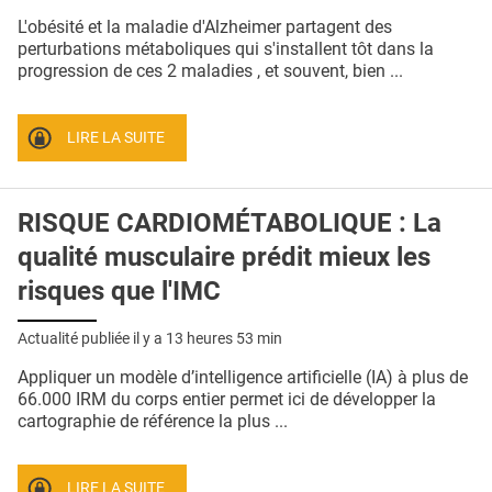
QUI SOMMES-NOUS ?
L'obésité et la maladie d'Alzheimer partagent des
perturbations métaboliques qui s'installent tôt dans la
PUBLICITÉ
progression de ces 2 maladies , et souvent, bien ...
CONDITIONS GÉNÉRALES
LIRE LA SUITE
CONTACT
CRÉDITS
RISQUE CARDIOMÉTABOLIQUE : La
qualité musculaire prédit mieux les
risques que l'IMC
Actualité publiée il y a
13 heures 53 min
Appliquer un modèle d’intelligence artificielle (IA) à plus de
66.000 IRM du corps entier permet ici de développer la
cartographie de référence la plus ...
LIRE LA SUITE