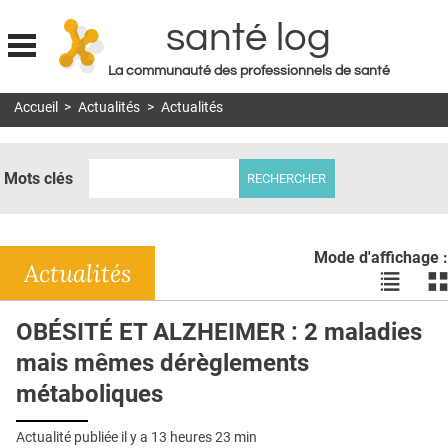
santé log
La communauté des professionnels de santé
Jump to navigation
Accueil
>
Actualités
>
Actualités
MON COMPTE
ABONNEMENT
Mots clés
S'ABONNER À LA REVUE SOIN À DOMICILE
ACTUS
Mode d'affichage :
DOSSIERS
Actualités
Voir
Vo
les
le
RÉSEAUX
actualité
ac
OBÉSITÉ ET ALZHEIMER : 2 maladies
en
en
E-REVUE SAD
mais mêmes dérèglements
liste
bl
THÉMA
métaboliques
L'APP
Actualité publiée il y a
13 heures 23 min