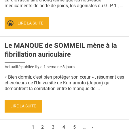
médicaments de perte de poids, les agonistes du GLP-1 , ...
LIRE LA SUITE
Le MANQUE de SOMMEIL mène à la
fibrillation auriculaire
Actualité publiée il y a
1 semaine 3 jours
« Bien dormir, c'est bien protéger son cœur » , résument ces
chercheurs de l’Université de Kumamoto (Japon) qui
démontrent la corrélation entre le manque de ...
LIRE LA SUITE
Pages
1
2
3
4
5
…
›