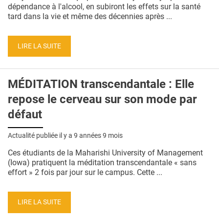
QUI SOMMES-NOUS ?
dépendance à l'alcool, en subiront les effets sur la santé
tard dans la vie et même des décennies après ...
PUBLICITÉ
CONDITIONS GÉNÉRALES
LIRE LA SUITE
CONTACT
MÉDITATION transcendantale : Elle
CRÉDITS
repose le cerveau sur son mode par
défaut
Actualité publiée il y a
9 années 9 mois
Ces étudiants de la Maharishi University of Management
(Iowa) pratiquent la méditation transcendantale « sans
effort » 2 fois par jour sur le campus. Cette ...
LIRE LA SUITE