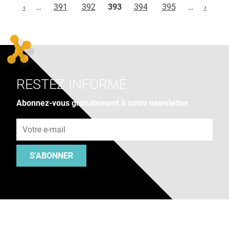
‹
…
391
392
393
394
395
…
›
RESTEZ INFORMÉ
Abonnez-vous gratuitement à notre newsletter
Adresse e-mail
S'ABONNER