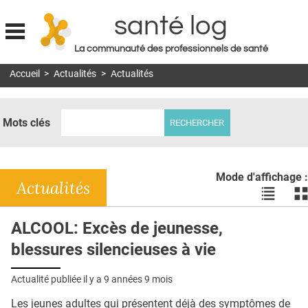
santé log
La communauté des professionnels de santé
Jump to navigation
Accueil
>
Actualités
>
Actualités
MON COMPTE
ABONNEMENT
Mots clés
S'ABONNER À LA REVUE SOIN À DOMICILE
ACTUS
Mode d'affichage :
DOSSIERS
Actualités
Voir
Vo
les
le
RÉSEAUX
actualité
ac
ALCOOL: Excès de jeunesse,
en
en
E-REVUE SAD
blessures silencieuses à vie
liste
bl
THÉMA
Actualité publiée il y a
9 années 9 mois
L'APP
Les jeunes adultes qui présentent déjà des symptômes de