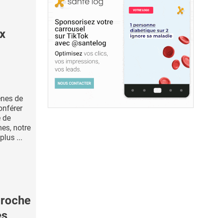
x
ènes de
onférer
é de
es, notre
plus ...
roche
es