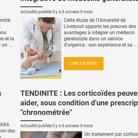
Actualité publiée il y a
8 années 9 mois
rsité
Cette étude de l'Université de
t
Liverpool apporte les preuves des
nnu
avantages à intégrer un médecin
e et la
généraliste dans un service
 un ...
d'urgence : son expérience et sa ...
LIRE LA SUITE
s
TENDINITE : Les corticoïdes peuve
aider, sous condition d'une prescrip
"chronométrée"
 MKK6
Actualité publiée il y a
8 années 9 mois
ion des
Un traitement par cortic
s