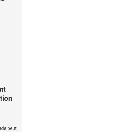
nt
tion
oïde peut