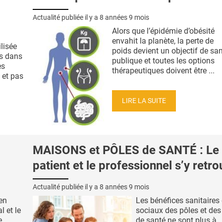
Actualité publiée il y a
8 années 9 mois
Alors que l’épidémie d’obésité
envahit la planète, la perte de
ilisée
poids devient un objectif de sa
es dans
publique et toutes les options
es
thérapeutiques doivent être ...
 et pas
LIRE LA SUITE
MAISONS et PÔLES de SANTÉ : Le
patient et le professionnel s’y retr
Actualité publiée il y a
8 années 9 mois
ien
Les bénéfices sanitaires 
l et le
sociaux des pôles et de
e
de santé ne sont plus à