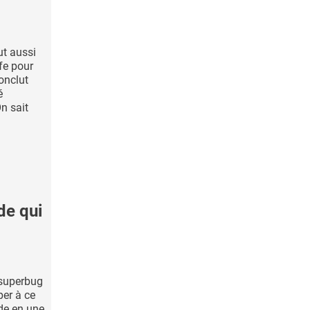
ut aussi
fe pour
onclut
é
n sait
de qui
 superbug
per à ce
de en une