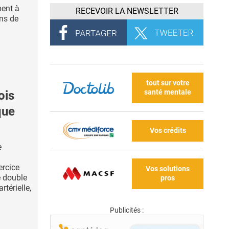
pent à
RECEVOIR LA NEWSLETTER
ins de
tout sur votre
santé mentale
ois
que
Vos crédits
e
ercice
Vos solutions
e double
pros
rtérielle,
Publicités :