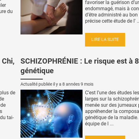
favoriser la guérison d’
ler
endommagé, mais à con
ure du
d’être administré au bo
précise cette étude de l' ..
LIRE LA SUITE
Chi,
SCHIZOPHRÉNIE : Le risque est à 
génétique
Actualité publiée il y a
8 années 9 mois
plus de
C’est l’une des études le
de
larges sur la schizophrén
 de
menée sur des jumeaux 
s
appréhender la composa
du tai-
génétique de la maladie. 
équipe de l ...