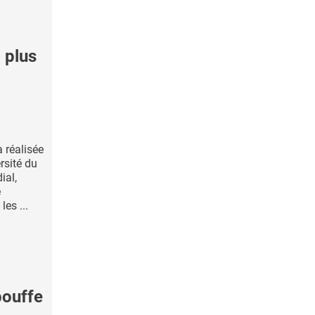
 plus
 réalisée
rsité du
ial,
e
les ...
bouffe