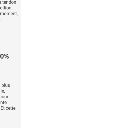
un tendon
dition
n moment,
.
80%
s plus
ie,
pour
nte
Et cette