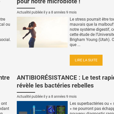
e
pour notre microbiote !
Actualité publiée il y a
8 années 9 mois
tre
Le stress pourrait être to
cal ou
mauvais que la malbouf
notre système digestif, c
cette étude de l’Universit
social.
Brigham Young (Utah). O
que ...
LIRE LA SUITE
ntre
ANTIBIORÉSISTANCE : Le test rapi
révèle les bactéries rebelles
Actualité publiée il y a
8 années 9 mois
 ont
Les superbactéries ou «
ndant
» ne pourront pas échap
un
nouveau diagnostic rapi