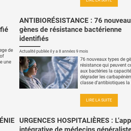
LIRE LA SUITE
ANTIBIORÉSISTANCE : 76 nouveau
fié
gènes de résistance bactérienne
identifiés
lege de
Actualité publiée il y a
8 années 9 mois
of
76 nouveaux types de g
ue une
résistance qui peuvent c
aux bactéries la capacit
dégrader les carbapénèm
classe d'antibiotiques la 
LIRE LA SUITE
ÉNIE
URGENCES HOSPITALIÈRES : L’app
intégrative de médecins généralist