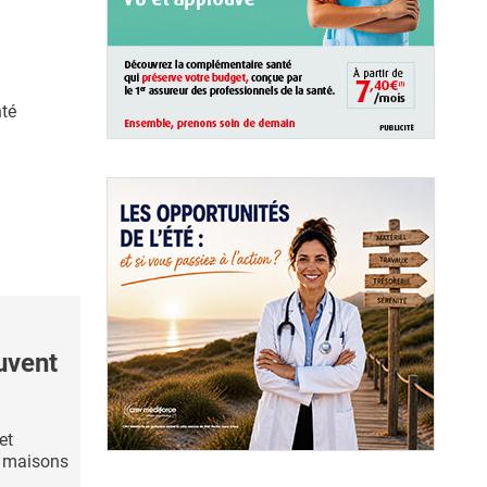
nté
ouvent
et
s maisons