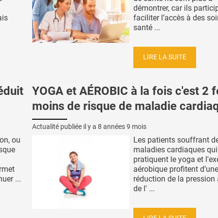
démontrer, car ils partici
ais
faciliter l’accès à des so
santé ...
LIRE LA SUITE
éduit
YOGA et AÉROBIC à la fois c'est 2 f
moins de risque de maladie cardia
Actualité publiée il y a
8 années 9 mois
on, ou
Les patients souffrant d
isque
maladies cardiaques qui
pratiquent le yoga et l'ex
ermet
aérobique profitent d’un
uer ...
réduction de la pression a
de l' ...