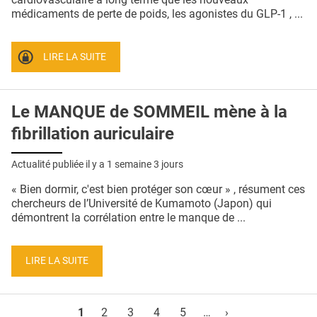
médicaments de perte de poids, les agonistes du GLP-1 , ...
LIRE LA SUITE
Le MANQUE de SOMMEIL mène à la
fibrillation auriculaire
Actualité publiée il y a
1 semaine 3 jours
« Bien dormir, c'est bien protéger son cœur » , résument ces
chercheurs de l’Université de Kumamoto (Japon) qui
démontrent la corrélation entre le manque de ...
LIRE LA SUITE
Pages
1
2
3
4
5
…
›