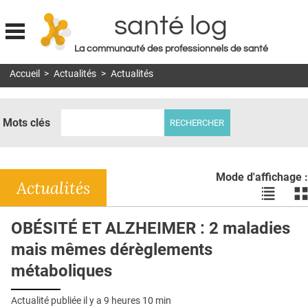
santé log
La communauté des professionnels de santé
Jump to navigation
Accueil
>
Actualités
>
Actualités
MON COMPTE
ABONNEMENT
Mots clés
S'ABONNER À LA REVUE SOIN À DOMICILE
ACTUS
Mode d'affichage :
DOSSIERS
Actualités
Voir
Vo
les
le
RÉSEAUX
actualité
ac
OBÉSITÉ ET ALZHEIMER : 2 maladies
en
en
E-REVUE SAD
mais mêmes dérèglements
liste
bl
THÉMA
métaboliques
L'APP
Actualité publiée il y a
9 heures 10 min