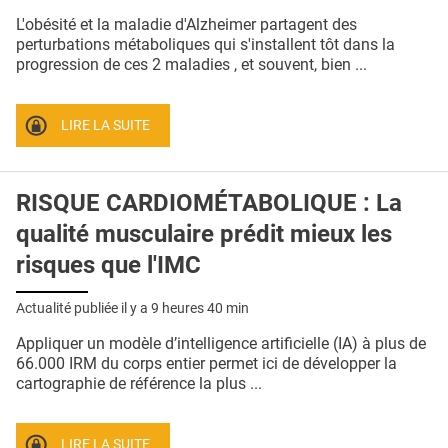
QUI SOMMES-NOUS ?
L'obésité et la maladie d'Alzheimer partagent des
perturbations métaboliques qui s'installent tôt dans la
PUBLICITÉ
progression de ces 2 maladies , et souvent, bien ...
CONDITIONS GÉNÉRALES
LIRE LA SUITE
CONTACT
CRÉDITS
RISQUE CARDIOMÉTABOLIQUE : La
qualité musculaire prédit mieux les
risques que l'IMC
Actualité publiée il y a
9 heures 40 min
Appliquer un modèle d’intelligence artificielle (IA) à plus de
66.000 IRM du corps entier permet ici de développer la
cartographie de référence la plus ...
LIRE LA SUITE