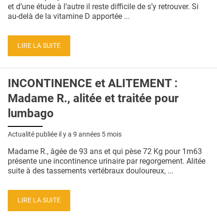
QUI SOMMES-NOUS ?
et d’une étude à l’autre il reste difficile de s’y retrouver. Si
au-delà de la vitamine D apportée ...
PUBLICITÉ
CONDITIONS GÉNÉRALES
LIRE LA SUITE
CONTACT
INCONTINENCE et ALITEMENT :
CRÉDITS
Madame R., alitée et traitée pour
lumbago
Actualité publiée il y a
9 années 5 mois
Madame R., âgée de 93 ans et qui pèse 72 Kg pour 1m63
présente une incontinence urinaire par regorgement. Alitée
suite à des tassements vertébraux douloureux, ...
LIRE LA SUITE