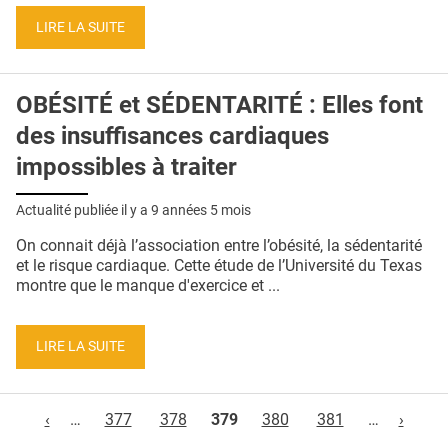
LIRE LA SUITE
OBÉSITÉ et SÉDENTARITÉ : Elles font
des insuffisances cardiaques
impossibles à traiter
Actualité publiée il y a
9 années 5 mois
On connait déjà l’association entre l’obésité, la sédentarité
et le risque cardiaque. Cette étude de l’Université du Texas
montre que le manque d'exercice et ...
LIRE LA SUITE
Pages
‹
…
377
378
379
380
381
…
›