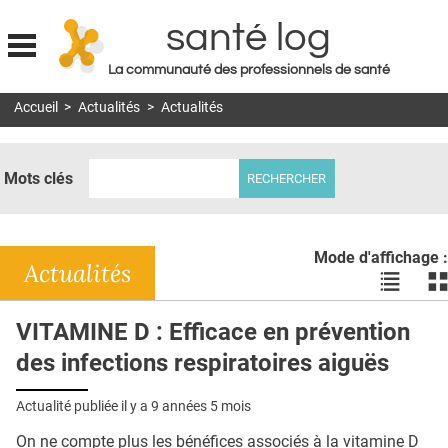
santé log
La communauté des professionnels de santé
Jump to navigation
Accueil
>
Actualités
>
Actualités
MON COMPTE
ABONNEMENT
Mots clés
S'ABONNER À LA REVUE SOIN À DOMICILE
ACTUS
Mode d'affichage :
DOSSIERS
Actualités
Voir
Vo
les
le
RÉSEAUX
actualité
ac
VITAMINE D : Efficace en prévention
en
en
E-REVUE SAD
des infections respiratoires aiguës
liste
bl
THÉMA
Actualité publiée il y a
9 années 5 mois
L'APP
On ne compte plus les bénéfices associés à la vitamine D