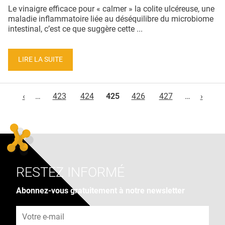
Le vinaigre efficace pour « calmer » la colite ulcéreuse, une
maladie inflammatoire liée au déséquilibre du microbiome
intestinal, c’est ce que suggère cette ...
LIRE LA SUITE
Pages
‹
…
423
424
425
426
427
…
›
RESTEZ INFORMÉ
Abonnez-vous gratuitement à notre newsletter
Adresse e-mail