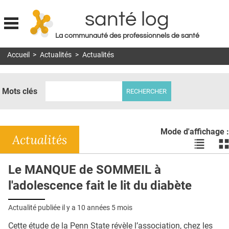
santé log
La communauté des professionnels de santé
Jump to navigation
Accueil
>
Actualités
>
Actualités
MON COMPTE
ABONNEMENT
Mots clés
S'ABONNER À LA REVUE SOIN À DOMICILE
ACTUS
Mode d'affichage :
DOSSIERS
Actualités
Voir
Vo
les
le
RÉSEAUX
actualité
ac
Le MANQUE de SOMMEIL à
en
en
E-REVUE SAD
l'adolescence fait le lit du diabète
liste
bl
THÉMA
Actualité publiée il y a
10 années 5 mois
L'APP
Cette étude de la Penn State révèle l’association, chez les