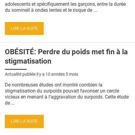
QUI SOMMES-NOUS ?
adolescents et spécifiquement les garçons, entre la durée
du sommeil à ondes lentes et le risque de ...
PUBLICITÉ
CONDITIONS GÉNÉRALES
LIRE LA SUITE
CONTACT
OBÉSITÉ: Perdre du poids met fin à la
CRÉDITS
stigmatisation
Actualité publiée il y a
10 années 5 mois
De nombreuses études ont montré combien la
stigmatisation du surpoids pouvait favoriser un cercle
vicieux en menant à l’aggravation du surpoids. Cette étude
de ...
LIRE LA SUITE