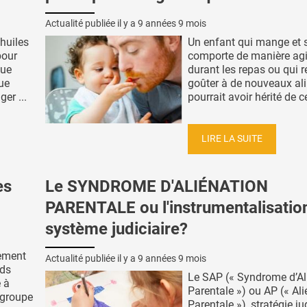
Actualité publiée il y a
9 années 9 mois
 huiles
Un enfant qui mange et 
pour
comporte de manière agi
que
durant les repas ou qui 
ue
goûter à de nouveaux al
er ...
pourrait avoir hérité de ce
LIRE LA SUITE
es
Le SYNDROME D'ALIÉNATION
PARENTALE ou l'instrumentalisatio
système judiciaire?
tement
Actualité publiée il y a
9 années 9 mois
nds
Le SAP (« Syndrome d’Al
 à
Parentale ») ou AP (« Al
 groupe
Parentale »), stratégie ju