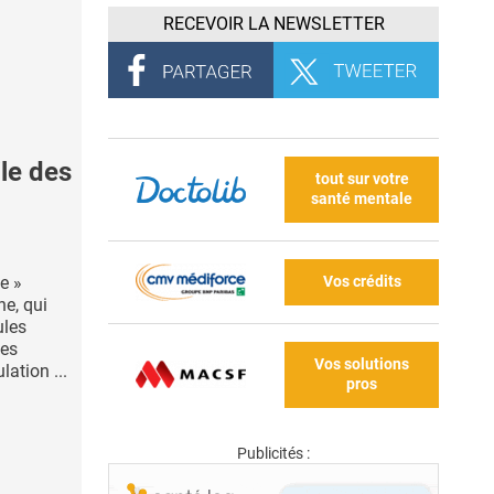
RECEVOIR LA NEWSLETTER
ile des
tout sur votre
santé mentale
Vos crédits
te »
ne, qui
ules
des
Vos solutions
lation ...
pros
Publicités :