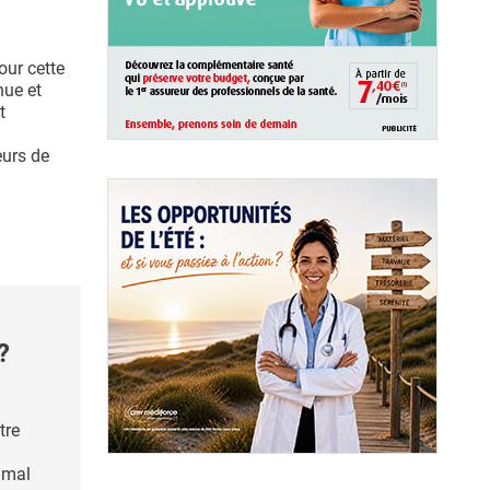
our cette
nue et
t
eurs de
?
tre
imal