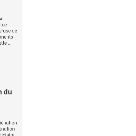
se
tée
refuse de
iments
tte ...
n du
iénation
iénation
diciaire