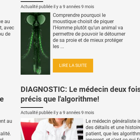
Actualité publiée il y a
9 années 9 mois
Comprendre pourquoi le
ue au
moustique choisit de piquer
t, avec
l’Homme plutôt qu’un animal va
ou de
permettre de pouvoir le détourner
de sa proie et de mieux protéger
les ...
LIRE LA SUITE
DIAGNOSTIC: Le médecin deux fois
ce
précis que l'algorithme!
Actualité publiée il y a
9 années 9 mois
ent au
Le médecin généraliste i
des détails et une histoi
alité.
patient, que les algorith
el
ignorent, et c’est ce qui f