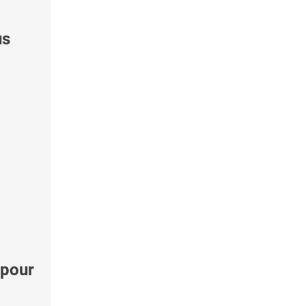
us
 pour