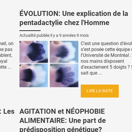
ÉVOLUTION: Une explication de la
pentadactylie chez l'Homme
Actualité publiée il y a
9 années 9 mois
il, on
C’est une question d’évo
me pas
s’est posée cette équipe
blent,
l’Université de Montréal 
oyal
nos mains disposent
te ...
d'exactement 5 doigts ? S
sait que ...
LIRE LA SUITE
 Les
AGITATION et NÉOPHOBIE
ALIMENTAIRE: Une part de
prédisposition génétique?