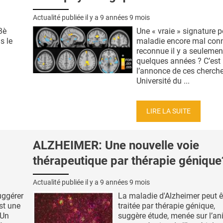
Actualité publiée il y a
9 années 9 mois
3è
Une « vraie » signature p
s le
maladie encore mal con
reconnue il y a seulemen
quelques années ? C’est
l’annonce de ces cherch
Université du ...
LIRE LA SUITE
ALZHEIMER: Une nouvelle voie
thérapeutique par thérapie génique
Actualité publiée il y a
9 années 9 mois
uggérer
La maladie d'Alzheimer peut ê
est une
traitée par thérapie génique,
 Un
suggère étude, menée sur l’an