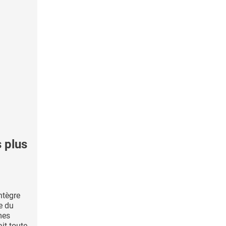
 plus
ntègre
re du
mes
ait toute