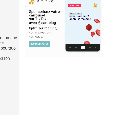
lution que
 de
: pourquoi
i l’on