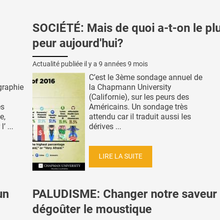
SOCIÉTÉ: Mais de quoi a-t-on le pl
peur aujourd'hui?
Actualité publiée il y a
9 années 9 mois
C’est le 3ème sondage annuel de
graphie
la Chapmann University
(Californie), sur les peurs des
es
Américains. Un sondage très
e,
attendu car il traduit aussi les
 ...
dérives ...
LIRE LA SUITE
un
PALUDISME: Changer notre saveur
dégoûter le moustique