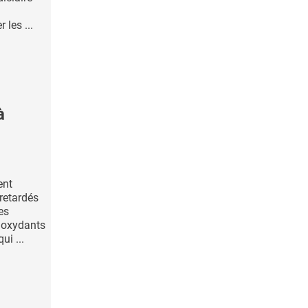
 les ...
à
ent
retardés
es
ioxydants
ui ...