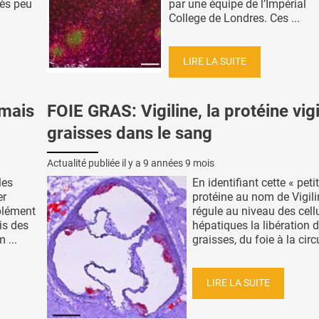
rès peu
par une équipe de l’Impérial
College de Londres. Ces ...
LIRE LA SUITE
 mais
FOIE GRAS: Vigiline, la protéine vig
graisses dans le sang
Actualité publiée il y a
9 années 9 mois
les
En identifiant cette « peti
er
protéine au nom de Vigili
plément
régule au niveau des cell
is des
hépatiques la libération 
 ...
graisses, du foie à la circu
LIRE LA SUITE