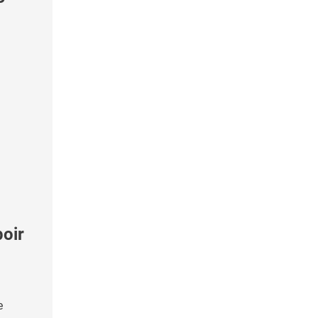
oir
e