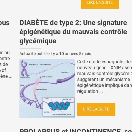
LIRE LA SUITE
ous
DIABÈTE de type 2: Une signature
épigénétique du mauvais contrôle
glycémique
ue ou
Actualité publiée il y a
10 années 5 mois
ontre
Cette étude espagnole iden
s de
nouveau gène TXNIP asso
e of
mauvais contrôle glycémi
ène ...
suggérant un mécanisme
épigénétique impliqué dan
régulation ...
LIRE LA SUITE
PROLAPSUS et INCONTINENCE, so