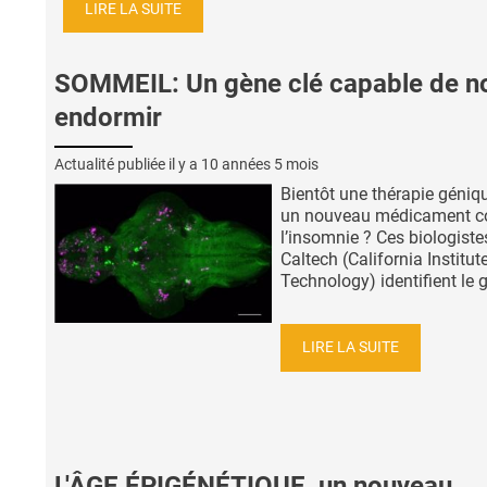
LIRE LA SUITE
SOMMEIL: Un gène clé capable de n
endormir
Actualité publiée il y a
10 années 5 mois
Bientôt une thérapie géniq
un nouveau médicament c
l’insomnie ? Ces biologiste
Caltech (California Institut
Technology) identifient le g
LIRE LA SUITE
L'ÂGE ÉPIGÉNÉTIQUE, un nouveau