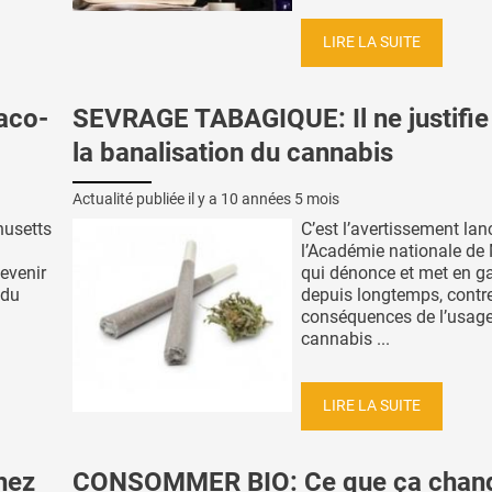
LIRE LA SUITE
aco-
SEVRAGE TABAGIQUE: Il ne justifie
la banalisation du cannabis
Actualité publiée il y a
10 années 5 mois
husetts
C’est l’avertissement lan
l’Académie nationale de
evenir
qui dénonce et met en ga
 du
depuis longtemps, contre
conséquences de l’usag
cannabis ...
LIRE LA SUITE
hez
CONSOMMER BIO: Ce que ça chan