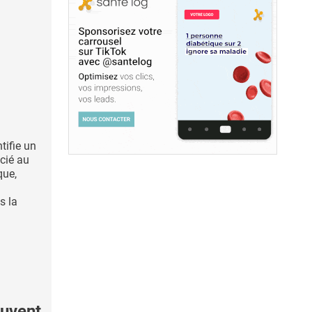
tifie un
cié au
que,
s la
uvent