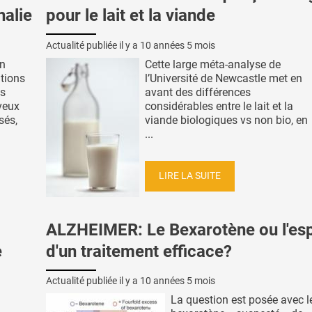
halie
pour le lait et la viande
Actualité publiée il y a
10 années 5 mois
in
Cette large méta-analyse de
ations
l’Université de Newcastle met en
es
avant des différences
veux
considérables entre le lait et la
sés,
viande biologiques vs non bio, en
...
LIRE LA SUITE
ALZHEIMER: Le Bexarotène ou l'esp
e
d'un traitement efficace?
Actualité publiée il y a
10 années 5 mois
La question est posée avec l