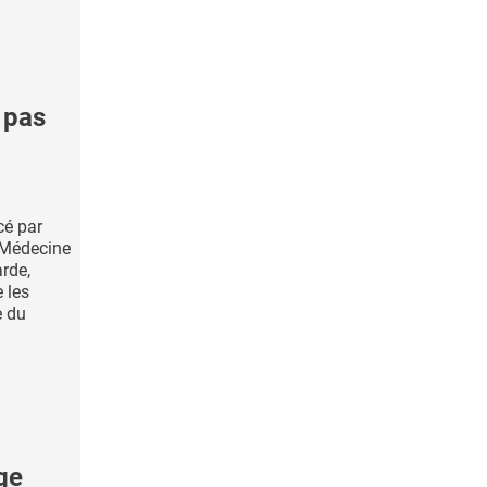
 pas
cé par
 Médecine
rde,
 les
e du
ge