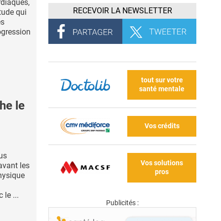
rdiaques,
RECEVOIR LA NEWSLETTER
tude qui
es
ogression
tout sur votre
santé mentale
he le
Vos crédits
us
Vos solutions
vant les
pros
physique
le ...
Publicités :