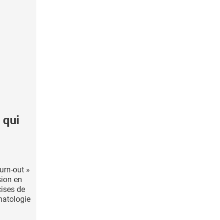
 qui
urn-out »
sion en
cises de
matologie