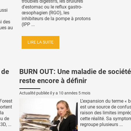
troubles digestifs, les brûlures
d'estomac ou le reflux gastro-
ussi
œsophagien (RGO), les
inhibiteurs de la pompe à protons
i des
(IPP ...
ques au
LIRE LA SUITE
 de
BURN OUT: Une maladie de société
reste encore à définir
Actualité publiée il y a
10 années 5 mois
Forest
L’expansion du terme « b
ortent
est une source de confu
la
raison des limites impré
su de
cette réalité. Sa sympto
D, ...
regroupe plusieurs ...