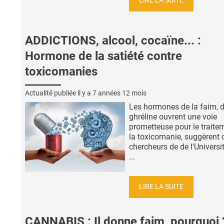
LIRE LA SUITE
ADDICTIONS, alcool, cocaïne... :
Hormone de la satiété contre
toxicomanies
Actualité publiée il y a
7 années 12 mois
Les hormones de la faim, d
ghréline ouvrent une voie
prometteuse pour le traite
la toxicomanie, suggèrent 
chercheurs de de l'Universit
...
LIRE LA SUITE
CANNABIS : Il donne faim, pourquoi 