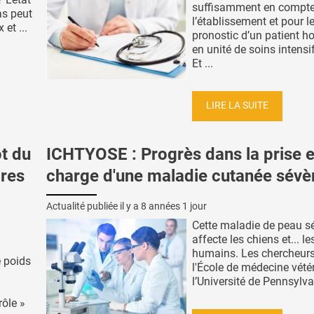
suffisamment en compt
as peut
l’établissement et pour le
et ...
pronostic d’un patient ho
en unité de soins intensif
Et ...
LIRE LA SUITE
ôt du
ICHTYOSE : Progrès dans la prise 
cres
charge d'une maladie cutanée sévè
Actualité publiée il y a
8 années 1 jour
Cette maladie de peau sé
affecte les chiens et... le
humains. Les chercheur
e poids
l'École de médecine vétér
l’Université de Pennsylvan
rôle »