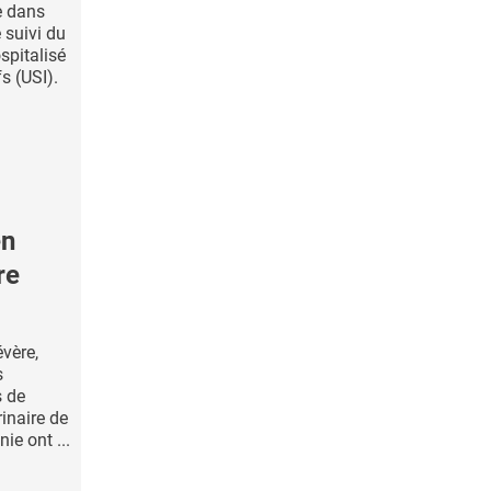
e dans
 suivi du
spitalisé
s (USI).
en
re
vère,
s
s de
inaire de
ie ont ...