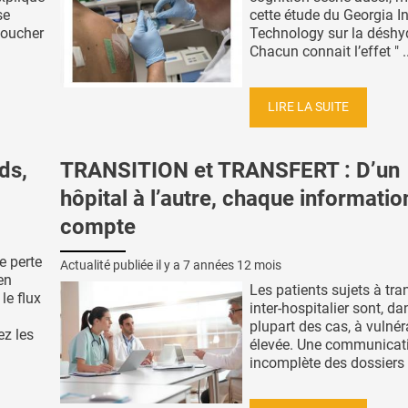
se
cette étude du Georgia In
 toucher
Technology sur la déshyd
Chacun connait l’effet " ..
LIRE LA SUITE
ds,
TRANSITION et TRANSFERT : D’un
hôpital à l’autre, chaque informatio
compte
e perte
Actualité publiée il y a
7 années 12 mois
en
Les patients sujets à tra
le flux
inter-hospitalier sont, da
plupart des cas, à vulnéra
ez les
élevée. Une communicat
incomplète des dossiers e