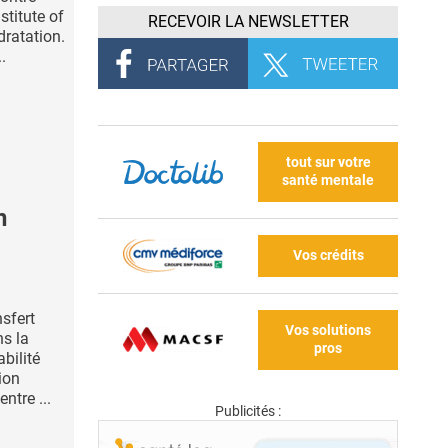
stitute of
RECEVOIR LA NEWSLETTER
ratation.
.
tout sur votre
santé mentale
n
Vos crédits
nsfert
Vos solutions
ns la
pros
bilité
ion
ntre ...
Publicités :