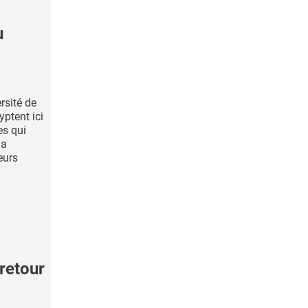
u
rsité de
ptent ici
s qui
la
eurs
retour