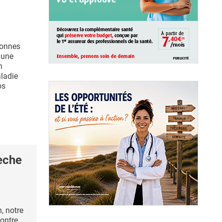
sonnes
 une
n
ladie
os
èche
, notre
ontre