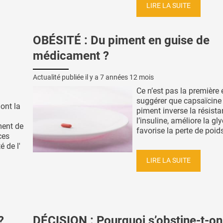
LIRE LA SUITE
OBÉSITÉ : Du piment en guise de
médicament ?
Actualité publiée il y a
7 années 12 mois
Ce n’est pas la première 
suggérer que capsaïcine
ont la
piment inverse la résist
l’insuline, améliore la gl
ment de
favorise la perte de poids.
ces
é de l'
LIRE LA SUITE
?
DÉCISION : Pourquoi s’obstine-t-on