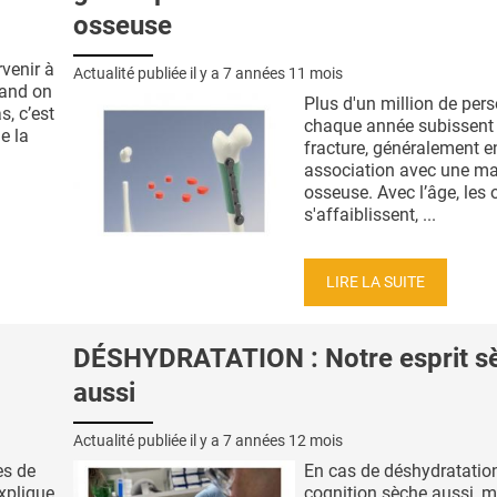
osseuse
rvenir à
Actualité publiée il y a
7 années 11 mois
uand on
Plus d'un million de per
s, c’est
chaque année subissent
e la
fracture, généralement e
association avec une ma
osseuse. Avec l’âge, les 
s'affaiblissent, ...
LIRE LA SUITE
DÉSHYDRATATION : Notre esprit s
aussi
Actualité publiée il y a
7 années 12 mois
es de
En cas de déshydratation
xplique
cognition sèche aussi, m