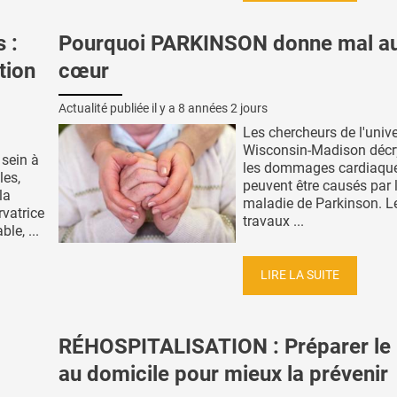
 :
Pourquoi PARKINSON donne mal a
tion
cœur
Actualité publiée il y a
8 années 2 jours
Les chercheurs de l'unive
Wisconsin-Madison décry
sein à
les dommages cardiaque
les,
peuvent être causés par 
la
maladie de Parkinson. L
vatrice
travaux ...
le, ...
LIRE LA SUITE
RÉHOSPITALISATION : Préparer le 
au domicile pour mieux la prévenir