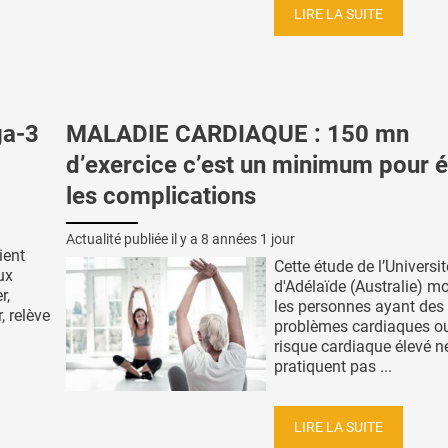
LIRE LA SUITE
ga-3
MALADIE CARDIAQUE : 150 mn
d’exercice c’est un minimum pour é
les complications
Actualité publiée il y a
8 années 1 jour
ient
Cette étude de l’Universit
ux
d'Adélaïde (Australie) m
r,
les personnes ayant des
, relève
problèmes cardiaques ou
risque cardiaque élevé n
pratiquent pas ...
LIRE LA SUITE