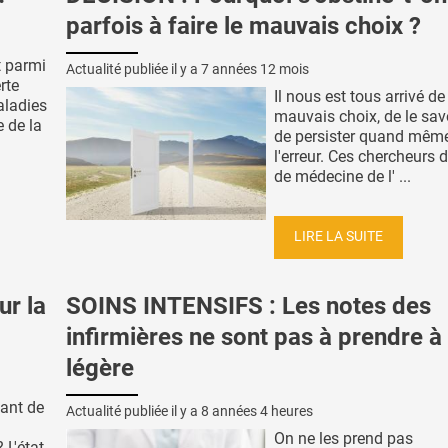
parfois à faire le mauvais choix ?
t parmi
Actualité publiée il y a
7 années 12 mois
rte
Il nous est tous arrivé de 
aladies
mauvais choix, de le sav
 de la
de persister quand mêm
l'erreur. Ces chercheurs d
de médecine de l' ...
LIRE LA SUITE
ur la
SOINS INTENSIFS : Les notes des
infirmières ne sont pas à prendre à 
légère
vant de
Actualité publiée il y a
8 années 4 heures
On ne les prend pas
 L'état