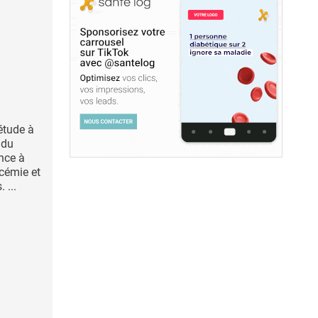
étude à
 du
ance à
ycémie et
 ...