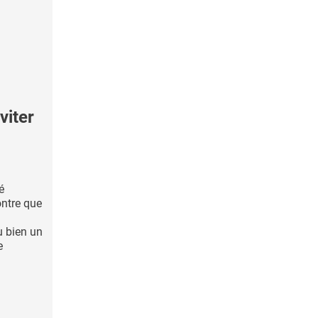
viter
é
ontre que
 bien un
e