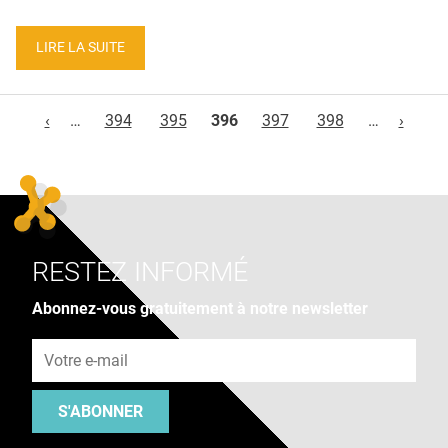
LIRE LA SUITE
Pages
‹
…
394
395
396
397
398
…
›
RESTEZ INFORMÉ
Abonnez-vous gratuitement à notre newsletter
Adresse e-mail
S'ABONNER