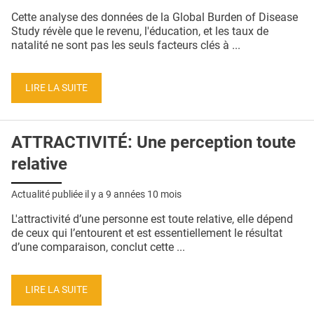
QUI SOMMES-NOUS ?
Cette analyse des données de la Global Burden of Disease
Study révèle que le revenu, l'éducation, et les taux de
PUBLICITÉ
natalité ne sont pas les seuls facteurs clés à ...
CONDITIONS GÉNÉRALES
LIRE LA SUITE
CONTACT
CRÉDITS
ATTRACTIVITÉ: Une perception toute
relative
Actualité publiée il y a
9 années 10 mois
L'attractivité d’une personne est toute relative, elle dépend
de ceux qui l’entourent et est essentiellement le résultat
d’une comparaison, conclut cette ...
LIRE LA SUITE