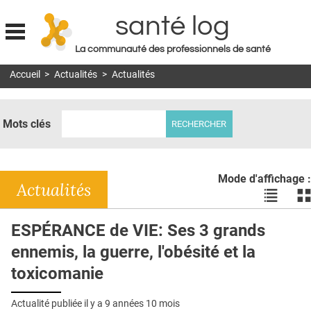
santé log
La communauté des professionnels de santé
Jump to navigation
Accueil
>
Actualités
>
Actualités
MON COMPTE
ABONNEMENT
Mots clés
S'ABONNER À LA REVUE SOIN À DOMICILE
ACTUS
Mode d'affichage :
DOSSIERS
Actualités
Voir
Vo
les
le
RÉSEAUX
actualité
ac
ESPÉRANCE de VIE: Ses 3 grands
en
en
E-REVUE SAD
ennemis, la guerre, l'obésité et la
liste
bl
THÉMA
toxicomanie
L'APP
Actualité publiée il y a
9 années 10 mois