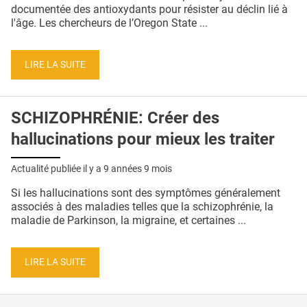
QUI SOMMES-NOUS ?
documentée des antioxydants pour résister au déclin lié à
l'âge. Les chercheurs de l’Oregon State ...
PUBLICITÉ
CONDITIONS GÉNÉRALES
LIRE LA SUITE
CONTACT
SCHIZOPHRÉNIE: Créer des
CRÉDITS
hallucinations pour mieux les traiter
Actualité publiée il y a
9 années 9 mois
Si les hallucinations sont des symptômes généralement
associés à des maladies telles que la schizophrénie, la
maladie de Parkinson, la migraine, et certaines ...
LIRE LA SUITE