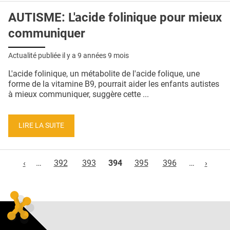
AUTISME: L'acide folinique pour mieux
communiquer
Actualité publiée il y a
9 années 9 mois
L'acide folinique, un métabolite de l'acide folique, une
forme de la vitamine B9, pourrait aider les enfants autistes
à mieux communiquer, suggère cette ...
LIRE LA SUITE
Pages
‹
…
392
393
394
395
396
…
›