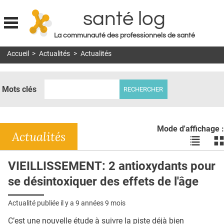
santé log
La communauté des professionnels de santé
Jump to navigation
Accueil
>
Actualités
>
Actualités
MON COMPTE
ABONNEMENT
Mots clés
S'ABONNER À LA REVUE SOIN À DOMICILE
ACTUS
Mode d'affichage :
DOSSIERS
Actualités
Voir
Vo
les
le
RÉSEAUX
actualité
ac
VIEILLISSEMENT: 2 antioxydants pour
en
en
E-REVUE SAD
se désintoxiquer des effets de l'âge
liste
bl
THÉMA
Actualité publiée il y a
9 années 9 mois
L'APP
C’est une nouvelle étude à suivre la piste déjà bien