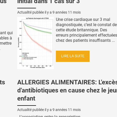
lus
initial dans 1 cas sur 3
Actualité publiée il y a
9 années 11 mois
Une crise cardiaque sur 3 mal
diagnostiquée, c’est le constat de
cette étude britannique. Des
ant qui
erreurs principalement effectuée
ables à
chez des patients insuffisants ...
rmettre
.
LIRE LA SUITE
ts
ALLERGIES ALIMENTAIRES: L'excè
d'antibiotiques en cause chez le je
enfant
Actualité publiée il y a
9 années 11 mois
L'association entre la prescription