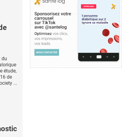
de
t du
alorique
te étude,
016 de
ciety ...
ostic