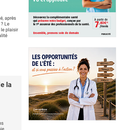
té, après
 ? Le
le plaisir
lité
e la
ns
pie