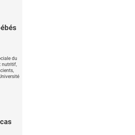
bébés
ociale du
nutritif,
cients,
Université
 cas