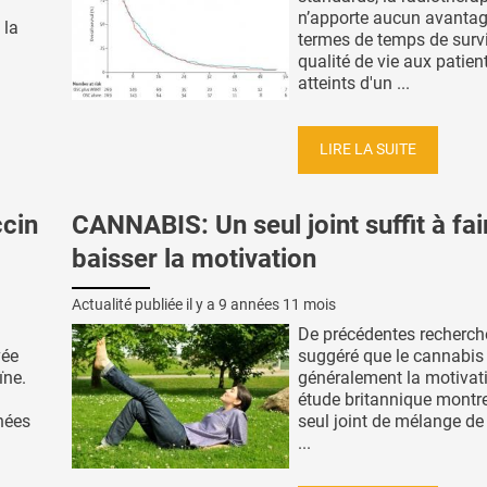
n’apporte aucun avantag
 la
termes de temps de survi
qualité de vie aux patien
atteints d'un ...
LIRE LA SUITE
ccin
CANNABIS: Un seul joint suffit à fai
baisser la motivation
Actualité publiée il y a
9 années 11 mois
De précédentes recherch
vée
suggéré que le cannabis 
ïne.
généralement la motivati
étude britannique montr
nées
seul joint de mélange de
...