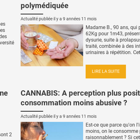
polymédiquée
Actualité publiée il y a
9 années 11 mois
des
Madame B., 90 ans, qui 
les
62Kg pour 1m43, présen
 des
dysurie, suite à prolaps
versité
traité, combinée à des in
urinaires à répétition. Cett
LIRE LA SUITE
une
CANNABIS: A perception plus posit
consommation moins abusive ?
Actualité publiée il y a
9 années 11 mois
Est-ce que parce qu'on l'i
moins, on le consomme 
sont 2
raisonnablement ? Si cet