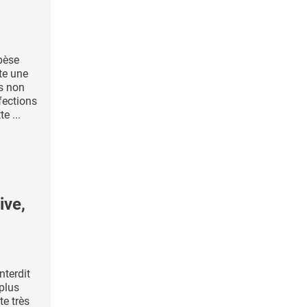
pèse
te une
us non
fections
e ...
ive,
nterdit
plus
te très