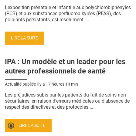
QUI SOMMES-NOUS ?
L'exposition prénatale et infantile aux polychlorobiphényles
(PCB) et aux substances perfluoroalkylées (PFAS), des
PUBLICITÉ
polluants persistants, est résolument ...
CONDITIONS GÉNÉRALES
LIRE LA SUITE
CONTACT
CRÉDITS
IPA : Un modèle et un leader pour les
autres professionnels de santé
Actualité publiée il y a
17 heures 14 min
Les préjudices subis par les patients du fait de soins non
sécuritaires, en raison d’erreurs médicales ou d’absence de
respect des directives et des protocoles ...
LIRE LA SUITE