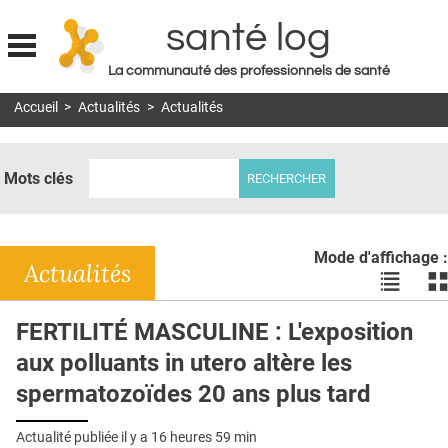
santé log
La communauté des professionnels de santé
Jump to navigation
Accueil
>
Actualités
>
Actualités
MON COMPTE
ABONNEMENT
Mots clés
S'ABONNER À LA REVUE SOIN À DOMICILE
ACTUS
Mode d'affichage :
DOSSIERS
Actualités
Voir
Vo
les
le
RÉSEAUX
actualité
ac
FERTILITÉ MASCULINE : L'exposition
en
en
E-REVUE SAD
aux polluants in utero altère les
liste
bl
THÉMA
spermatozoïdes 20 ans plus tard
L'APP
Actualité publiée il y a
16 heures 59 min