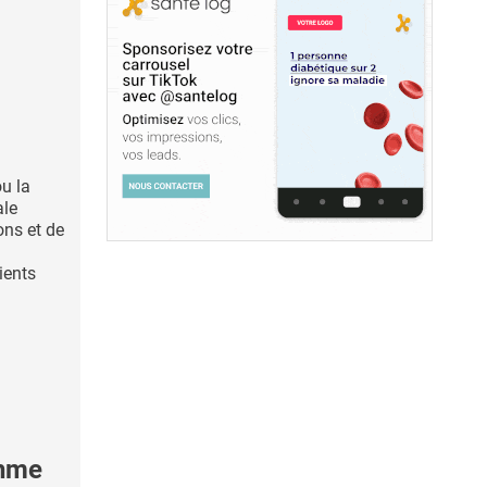
u la
ale
ns et de
ients
thme