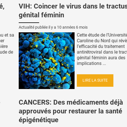
é,
VIH: Coincer le virus dans le tractu
génital féminin
Actualité publiée il y a
10 années 6 mois
au et sa
Cette étude de l’Universit
uer
Caroline du Nord qui révè
ière
l’efficacité du traitement
tude de
antirétroviral dans le tra
génital féminin aura des
implications ...
LIRE LA SUITE
e
CANCERS: Des médicaments déjà
approuvés pour restaurer la santé
épigénétique