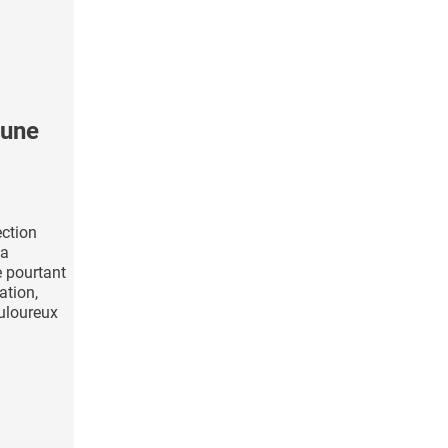
'une
ection
 a
e pourtant
ation,
uloureux