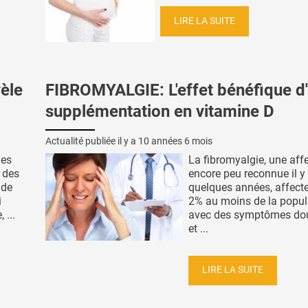
LIRE LA SUITE
èle
FIBROMYALGIE: L'effet bénéfique d
supplémentation en vitamine D
Actualité publiée il y a
10 années 6 mois
nes
La fibromyalgie, une aff
 des
encore peu reconnue il y
 de
quelques années, affect
i
2% au moins de la popul
 ...
avec des symptômes do
et ...
LIRE LA SUITE