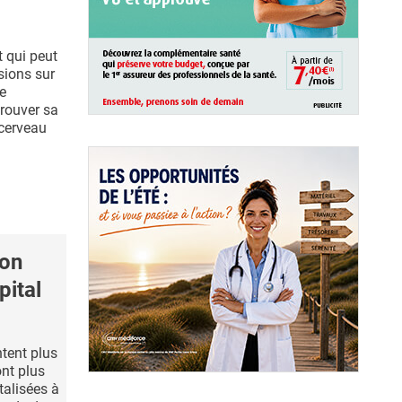
t qui peut
sions sur
e
trouver sa
 cerveau
son
pital
tent plus
ont plus
talisées à