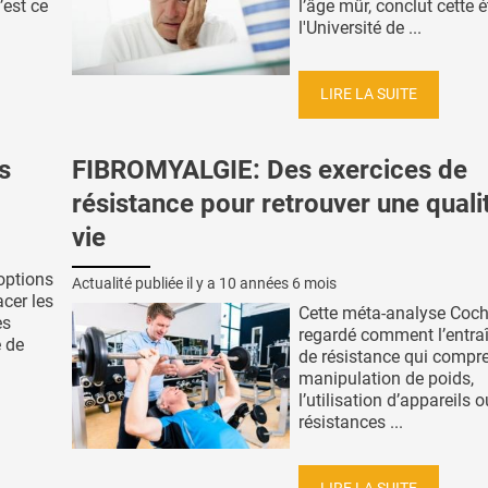
’est ce
l’âge mûr, conclut cette 
l'Université de ...
LIRE LA SUITE
s
FIBROMYALGIE: Des exercices de
résistance pour retrouver une quali
vie
options
Actualité publiée il y a
10 années 6 mois
cer les
Cette méta-analyse Coch
es
regardé comment l’entr
e de
de résistance qui compr
manipulation de poids,
l’utilisation d’appareils 
résistances ...