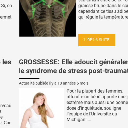
Si, en
graisse brune dans le co
cependant ce tissu adipe
 permet
qui régule la température
...
LIRE LA SUITE
 les
GROSSESSE: Elle adoucit général
le syndrome de stress post-trauma
Actualité publiée il y a
10 années 6 mois
Pour la plupart des femmes,
attendre un bébé apporte une j
extrême mais aussi une bonne
erveau
dose d'inquiétude, souligne
s
l’équipe de l’Université du
de
Michigan. ...
e. Car