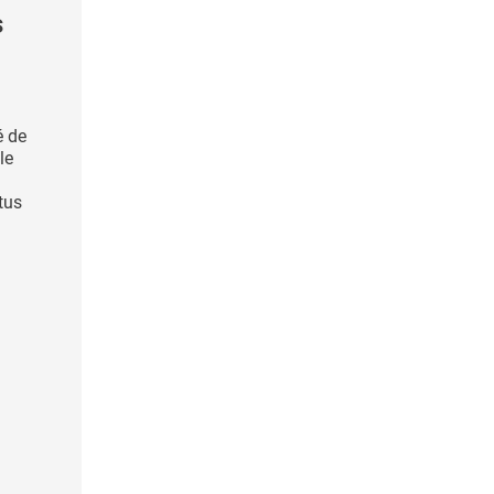
s
é de
le
ctus