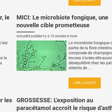
LIRE LA SUITE
, le
MICI: Le microbiote fongique, une
nouvelle cible prometteuse
Actualité publiée il y a
10 années 6 mois
c’est
Le microbiote fongique o
partie de la flore intestin
composée de champigno
s la
levures s’avère elle-aussi
du
déséquilibré chez les pat
atteints de ...
LIRE LA SUITE
r les
GROSSESSE: L'exposition au
paracétamol accroît le risque d'as