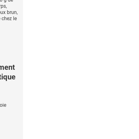
rps,
ux brun,
 chez le
ement
tique
oie