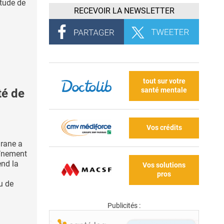
étude de
RECEVOIR LA NEWSLETTER
tout sur votre
santé mentale
té de
Vos crédits
rane a
aînement
end la
Vos solutions
pros
ou de
Publicités :