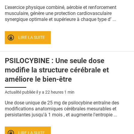
QUI SOMMES-NOUS ?
L'exercice physique combiné, aérobie et renforcement
musculaire, génère une protection cardiovasculaire
PUBLICITÉ
synergique optimale et supérieure à chaque type d’ ...
CONDITIONS GÉNÉRALES
LIRE LA SUITE
CONTACT
CRÉDITS
PSILOCYBINE : Une seule dose
modifie la structure cérébrale et
améliore le bien-être
Actualité publiée il y a
22 heures 1 min
Une dose unique de 25 mg de psilocybine entraîne des
modifications anatomiques cérébrales mesurables et
persistantes jusqu'à 1 mois , et augmente l'entropie ...
LIRE LA SUITE