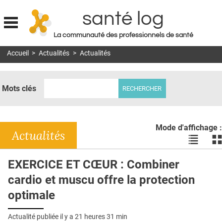
santé log
La communauté des professionnels de santé
Jump to navigation
Accueil
>
Actualités
>
Actualités
MON COMPTE
ABONNEMENT
Mots clés
S'ABONNER À LA REVUE SOIN À DOMICILE
ACTUS
Mode d'affichage :
DOSSIERS
Actualités
Voir
Vo
les
le
RÉSEAUX
actualité
ac
EXERCICE ET CŒUR : Combiner
en
en
E-REVUE SAD
cardio et muscu offre la protection
liste
bl
THÉMA
optimale
L'APP
Actualité publiée il y a
21 heures 31 min