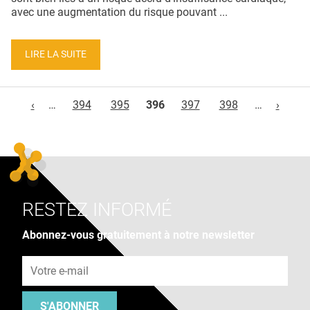
avec une augmentation du risque pouvant ...
LIRE LA SUITE
Pages
‹
…
394
395
396
397
398
…
›
RESTEZ INFORMÉ
Abonnez-vous gratuitement à notre newsletter
Adresse e-mail
S'ABONNER