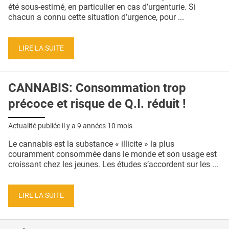
QUI SOMMES-NOUS ?
été sous-estimé, en particulier en cas d’urgenturie. Si
chacun a connu cette situation d’urgence, pour ...
PUBLICITÉ
CONDITIONS GÉNÉRALES
LIRE LA SUITE
CONTACT
CANNABIS: Consommation trop
CRÉDITS
précoce et risque de Q.I. réduit !
Actualité publiée il y a
9 années 10 mois
Le cannabis est la substance « illicite » la plus
couramment consommée dans le monde et son usage est
croissant chez les jeunes. Les études s’accordent sur les ...
LIRE LA SUITE