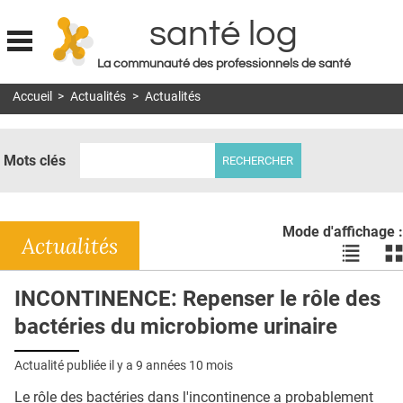
santé log
La communauté des professionnels de santé
Jump to navigation
Accueil
>
Actualités
>
Actualités
MON COMPTE
ABONNEMENT
Mots clés
S'ABONNER À LA REVUE SOIN À DOMICILE
ACTUS
Mode d'affichage :
DOSSIERS
Actualités
Voir
Vo
les
le
RÉSEAUX
actualité
ac
INCONTINENCE: Repenser le rôle des
en
en
E-REVUE SAD
bactéries du microbiome urinaire
liste
bl
THÉMA
Actualité publiée il y a
9 années 10 mois
L'APP
Le rôle des bactéries dans l'incontinence a probablement