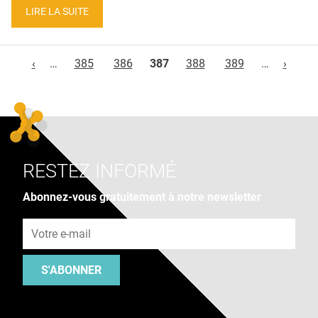
LIRE LA SUITE
Pages
‹
…
385
386
387
388
389
…
›
RESTEZ INFORMÉ
Abonnez-vous gratuitement à notre newsletter
Adresse e-mail
S'ABONNER