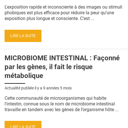
QUI SOMMES-NOUS ?
L'exposition rapide et inconsciente à des images ou stimuli
phobiques est plus efficace pour réduire la peur qu’une
PUBLICITÉ
exposition plus longue et consciente. C’est ...
CONDITIONS GÉNÉRALES
LIRE LA SUITE
CONTACT
CRÉDITS
MICROBIOME INTESTINAL : Façonné
par les gènes, il fait le risque
métabolique
Actualité publiée il y a
9 années 5 mois
Cette communauté de microorganismes qui habite
l'intestin, connue sous le nom de microbiome intestinal
travaille en tandem avec les gènes de l’organisme hôte ...
LIRE LA SUITE