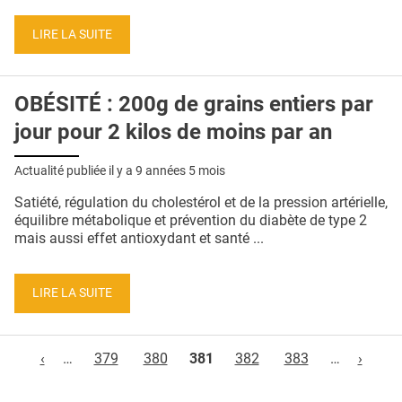
LIRE LA SUITE
OBÉSITÉ : 200g de grains entiers par
jour pour 2 kilos de moins par an
Actualité publiée il y a
9 années 5 mois
Satiété, régulation du cholestérol et de la pression artérielle,
équilibre métabolique et prévention du diabète de type 2
mais aussi effet antioxydant et santé ...
LIRE LA SUITE
Pages
‹
…
379
380
381
382
383
…
›