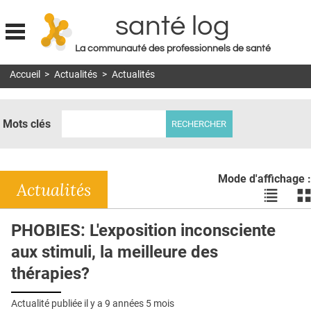
santé log
La communauté des professionnels de santé
Jump to navigation
Accueil
>
Actualités
>
Actualités
MON COMPTE
ABONNEMENT
Mots clés
S'ABONNER À LA REVUE SOIN À DOMICILE
ACTUS
Mode d'affichage :
DOSSIERS
Actualités
Voir
Vo
les
le
RÉSEAUX
actualité
ac
PHOBIES: L'exposition inconsciente
en
en
E-REVUE SAD
aux stimuli, la meilleure des
liste
bl
THÉMA
thérapies?
L'APP
Actualité publiée il y a
9 années 5 mois