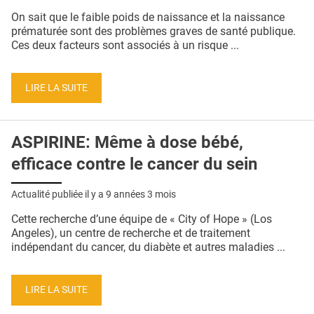
QUI SOMMES-NOUS ?
On sait que le faible poids de naissance et la naissance
prématurée sont des problèmes graves de santé publique.
PUBLICITÉ
Ces deux facteurs sont associés à un risque ...
CONDITIONS GÉNÉRALES
LIRE LA SUITE
CONTACT
CRÉDITS
ASPIRINE: Même à dose bébé,
efficace contre le cancer du sein
Actualité publiée il y a
9 années 3 mois
Cette recherche d’une équipe de « City of Hope » (Los
Angeles), un centre de recherche et de traitement
indépendant du cancer, du diabète et autres maladies ...
LIRE LA SUITE