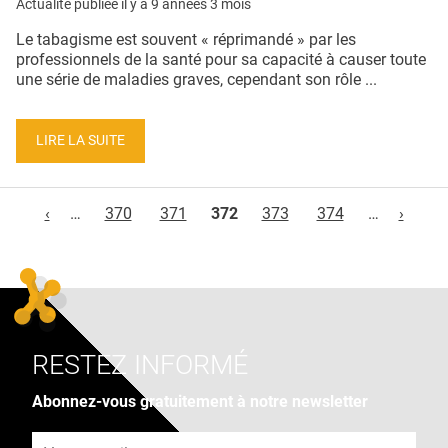
Actualité publiée il y a
9 années 3 mois
Le tabagisme est souvent « réprimandé » par les
professionnels de la santé pour sa capacité à causer toute
une série de maladies graves, cependant son rôle ...
LIRE LA SUITE
Pages
‹
…
370
371
372
373
374
…
›
RESTEZ INFORMÉ
Abonnez-vous gratuitement à notre newsletter
Adresse e-mail