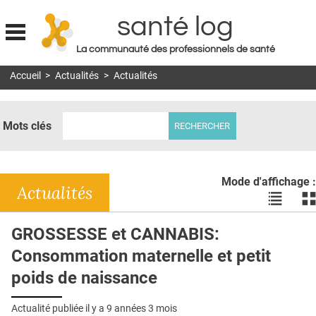
santé log
La communauté des professionnels de santé
Jump to navigation
Accueil
>
Actualités
>
Actualités
MON COMPTE
ABONNEMENT
Mots clés
S'ABONNER À LA REVUE SOIN À DOMICILE
ACTUS
Mode d'affichage :
DOSSIERS
Actualités
Voir
Vo
les
le
RÉSEAUX
actualité
ac
GROSSESSE et CANNABIS:
en
en
E-REVUE SAD
Consommation maternelle et petit
liste
bl
THÉMA
poids de naissance
L'APP
Actualité publiée il y a
9 années 3 mois