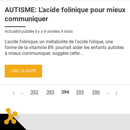
AUTISME: L'acide folinique pour mieux
communiquer
Actualité publiée il y a
9 années 9 mois
L'acide folinique, un métabolite de l'acide folique, une
forme de la vitamine B9, pourrait aider les enfants autistes
à mieux communiquer, suggère cette ...
LIRE LA SUITE
Pages
‹
…
392
393
394
395
396
…
›