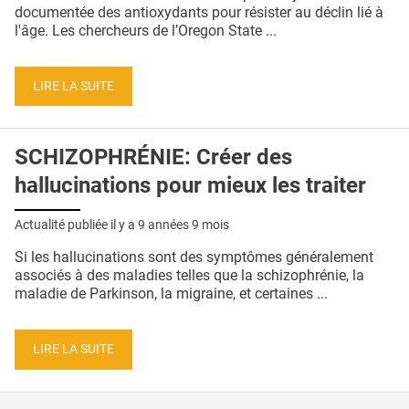
QUI SOMMES-NOUS ?
documentée des antioxydants pour résister au déclin lié à
l'âge. Les chercheurs de l’Oregon State ...
PUBLICITÉ
CONDITIONS GÉNÉRALES
LIRE LA SUITE
CONTACT
SCHIZOPHRÉNIE: Créer des
CRÉDITS
hallucinations pour mieux les traiter
Actualité publiée il y a
9 années 9 mois
Si les hallucinations sont des symptômes généralement
associés à des maladies telles que la schizophrénie, la
maladie de Parkinson, la migraine, et certaines ...
LIRE LA SUITE