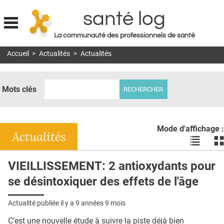
santé log
La communauté des professionnels de santé
Jump to navigation
Accueil
>
Actualités
>
Actualités
MON COMPTE
ABONNEMENT
Mots clés
S'ABONNER À LA REVUE SOIN À DOMICILE
ACTUS
Mode d'affichage :
DOSSIERS
Actualités
Voir
Vo
les
le
RÉSEAUX
actualité
ac
VIEILLISSEMENT: 2 antioxydants pour
en
en
E-REVUE SAD
se désintoxiquer des effets de l'âge
liste
bl
THÉMA
Actualité publiée il y a
9 années 9 mois
L'APP
C’est une nouvelle étude à suivre la piste déjà bien