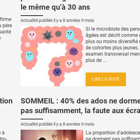
le même qu’à 30 ans
nfirme
Actualité publiée il y a
8 années 9 mois
u père
Si le microbiote des per
santé
âgées est décrit comme 
e
plus ou moins diversifié 
de cohortes plus jeunes, 
examen transversal men
plus de ...
LIRE LA SUITE
tion
SOMMEIL : 40% des ados ne dorm
pas suffisamment, la faute aux écr
Actualité publiée il y a
8 années 9 mois
e à
La proportion d'adolesce
tro-
ne dorment pas suffisa