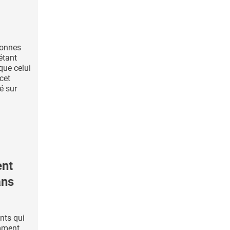
sonnes
étant
que celui
cet
é sur
ent
ans
nts qui
mment