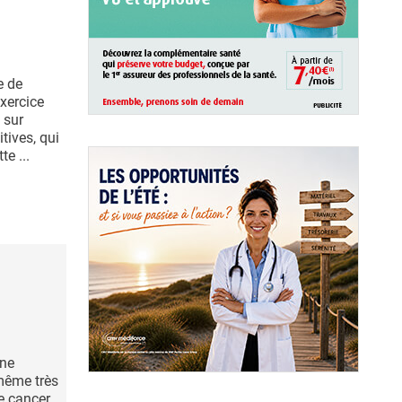
e de
exercice
 sur
tives, qui
e ...
une
même très
e cancer