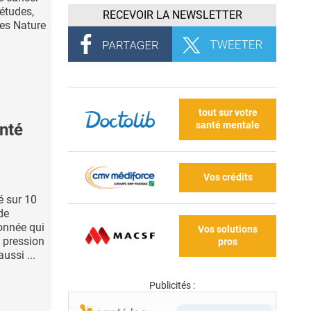
 études,
RECEVOIR LA NEWSLETTER
ues Nature
tout sur votre
santé mentale
nté
Vos crédits
é sur 10
de
onnée qui
Vos solutions
 pression
pros
ussi ...
Publicités :