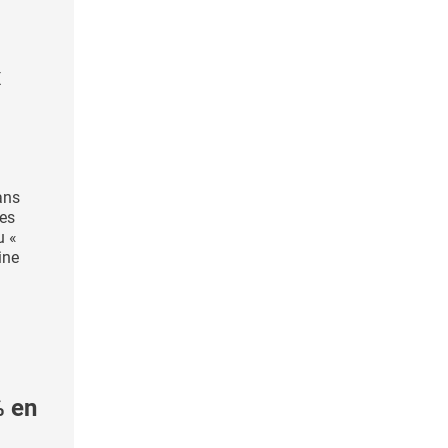
x
ans
des
u «
ine
% en