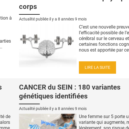
corps
tion à
Actualité publiée il y a
8 années 9 mois
C’est une nouvelle preuv
l’efficacité possible de l’
cérébral sur le cerveau et
arties
certaines fonctions cogni
..
nous est apportée par cett
LIRE LA SUITE
s
CANCER du SEIN : 180 variantes
génétiques identifiées
Actualité publiée il y a
8 années 9 mois
ité de
Une femme sur 5 porte 
alors
variante qui augmente, 
somme
légèrement, son risque d