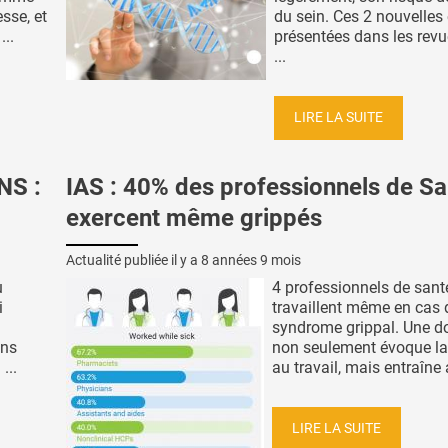
sse, et
du sein. Ces 2 nouvelles
...
présentées dans les rev
...
LIRE LA SUITE
NS :
IAS : 40% des professionnels de Sa
exercent même grippés
Actualité publiée il y a
8 années 9 mois
u
4 professionnels de sant
i
travaillent même en cas 
syndrome grippal. Une d
ons
non seulement évoque la
...
au travail, mais entraîne a
LIRE LA SUITE