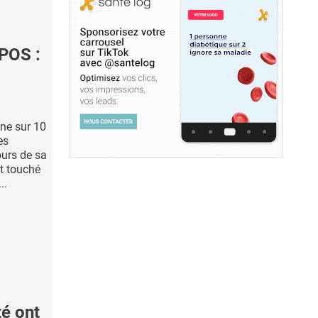
POS :
ne sur 10
es
urs de sa
nt touché
..
é ont