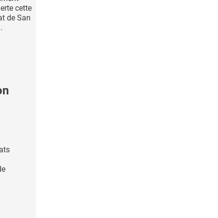
rte cette
tat de San
.
on
ats
de