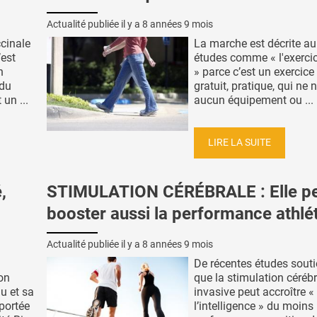
Actualité publiée il y a
8 années 9 mois
ccinale
La marche est décrite au 
’est
études comme « l'exercic
n
» parce c’est un exercice
 du
gratuit, pratique, qui ne 
un ...
aucun équipement ou ...
LIRE LA SUITE
,
STIMULATION CÉRÉBRALE : Elle p
booster aussi la performance athlé
Actualité publiée il y a
8 années 9 mois
De récentes études sout
on
que la stimulation céréb
au et sa
invasive peut accroître «
portée
l’intelligence » du moins 