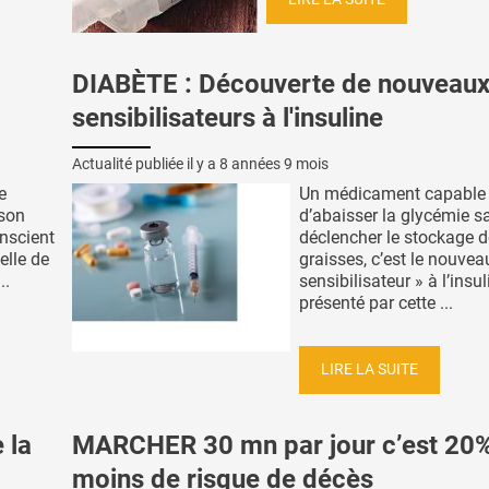
DIABÈTE : Découverte de nouveau
sensibilisateurs à l'insuline
Actualité publiée il y a
8 années 9 mois
e
Un médicament capable
 son
d’abaisser la glycémie s
nscient
déclencher le stockage 
elle de
graisses, c’est le nouvea
..
sensibilisateur » à l’insul
présenté par cette ...
LIRE LA SUITE
 la
MARCHER 30 mn par jour c’est 20
moins de risque de décès