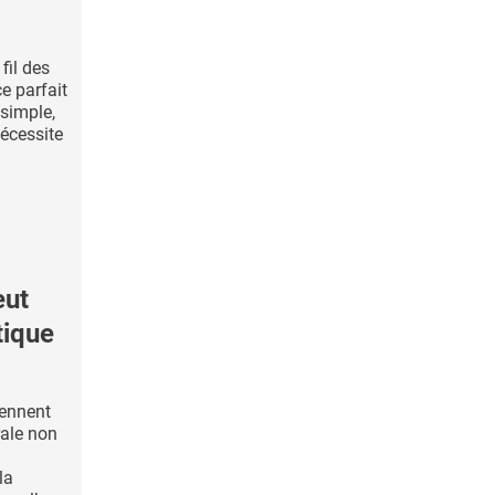
fil des
e parfait
 simple,
nécessite
eut
tique
iennent
rale non
la