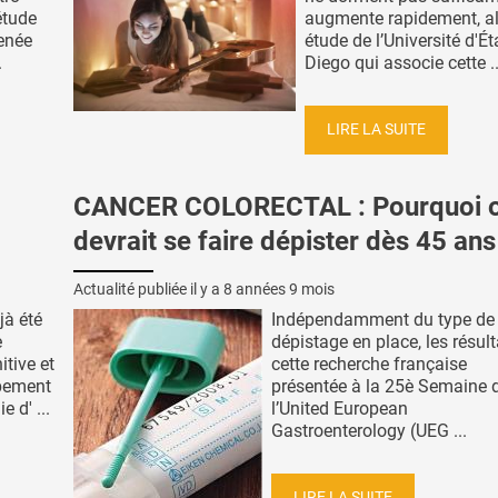
étude
augmente rapidement, ale
enée
étude de l’Université d'É
.
Diego qui associe cette ..
LIRE LA SUITE
CANCER COLORECTAL : Pourquoi 
devrait se faire dépister dès 45 ans
Actualité publiée il y a
8 années 9 mois
jà été
Indépendamment du type de
e
dépistage en place, les résult
itive et
cette recherche française
ppement
présentée à la 25è Semaine 
 d' ...
l’United European
Gastroenterology (UEG ...
LIRE LA SUITE