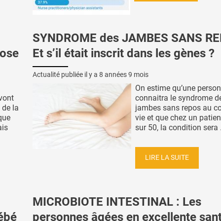
SYNDROME des JAMBES SANS RE
rose
Et s’il était inscrit dans les gènes ?
Actualité publiée il y a
8 années 9 mois
On estime qu’une person
 vont
connaitra le syndrome d
 de la
jambes sans repos au co
que
vie et que chez un patie
ais
sur 50, la condition sera .
LIRE LA SUITE
MICROBIOTE INTESTINAL : Les
bébé
personnes âgées en excellente sant