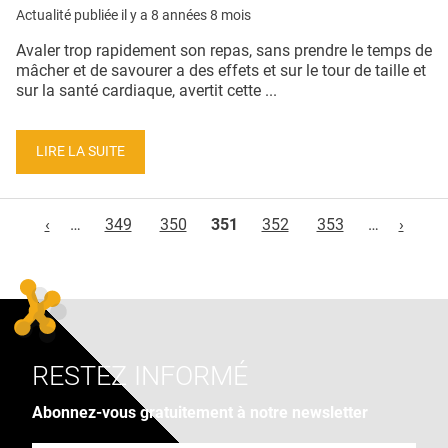
Actualité publiée il y a
8 années 8 mois
Avaler trop rapidement son repas, sans prendre le temps de
mâcher et de savourer a des effets et sur le tour de taille et
sur la santé cardiaque, avertit cette ...
LIRE LA SUITE
Pages
‹
…
349
350
351
352
353
…
›
RESTEZ INFORMÉ
Abonnez-vous gratuitement à notre newsletter
Adresse e-mail