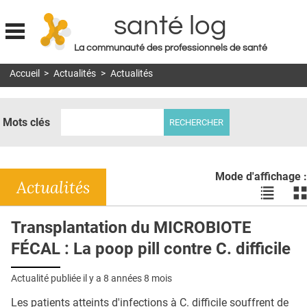
santé log
La communauté des professionnels de santé
Jump to navigation
Accueil
>
Actualités
>
Actualités
MON COMPTE
ABONNEMENT
Mots clés
S'ABONNER À LA REVUE SOIN À DOMICILE
ACTUS
Mode d'affichage :
DOSSIERS
Actualités
Voir
Vo
les
le
RÉSEAUX
actualité
ac
Transplantation du MICROBIOTE
en
en
E-REVUE SAD
FÉCAL : La poop pill contre C. difficile
liste
bl
THÉMA
Actualité publiée il y a
8 années 8 mois
L'APP
Les patients atteints d'infections à C. difficile souffrent de