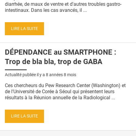
QUI SOMMES-NOUS ?
diarrhée, de maux de ventre et d'autres troubles gastro-
intestinaux. Dans les cas avancés, il ...
PUBLICITÉ
CONDITIONS GÉNÉRALES
LIRE LA SUITE
CONTACT
DÉPENDANCE au SMARTPHONE :
CRÉDITS
Trop de bla bla, trop de GABA
Actualité publiée il y a
8 années 8 mois
Ces chercheurs du Pew Research Center (Washington) et
de l'Université de Corée à Séoul qui présentent leurs
résultats à la Réunion annuelle de la Radiological ...
LIRE LA SUITE