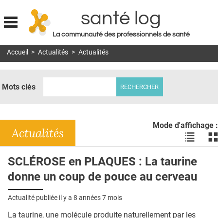
santé log
La communauté des professionnels de santé
Jump to navigation
Accueil
>
Actualités
>
Actualités
MON COMPTE
ABONNEMENT
Mots clés
S'ABONNER À LA REVUE SOIN À DOMICILE
ACTUS
Mode d'affichage :
DOSSIERS
Actualités
Voir
Vo
les
le
RÉSEAUX
actualité
ac
SCLÉROSE en PLAQUES : La taurine
en
en
E-REVUE SAD
donne un coup de pouce au cerveau
liste
bl
THÉMA
Actualité publiée il y a
8 années 7 mois
L'APP
La taurine, une molécule produite naturellement par les