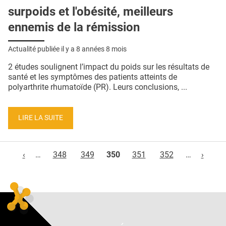
surpoids et l'obésité, meilleurs
ennemis de la rémission
Actualité publiée il y a
8 années 8 mois
2 études soulignent l’impact du poids sur les résultats de
santé et les symptômes des patients atteints de
polyarthrite rhumatoïde (PR). Leurs conclusions, ...
LIRE LA SUITE
Pages
‹
…
348
349
350
351
352
…
›