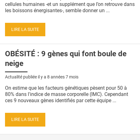
QUI SOMMES-NOUS ?
cellules humaines -et un supplément que l’on retrouve dans
les boissons énergisantes-, semble donner un ...
PUBLICITÉ
CONDITIONS GÉNÉRALES
LIRE LA SUITE
CONTACT
OBÉSITÉ : 9 gènes qui font boule de
CRÉDITS
neige
Actualité publiée il y a
8 années 7 mois
On estime que les facteurs génétiques pèsent pour 50 à
80% dans l'indice de masse corporelle (IMC). Cependant
ces 9 nouveaux gènes identifiés par cette équipe ...
LIRE LA SUITE