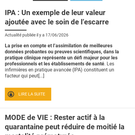
liste
bl
QUI SOMMES-NOUS ?
IPA : Un exemple de leur valeur
PUBLICITÉ
ajoutée avec le soin de l’escarre
CONDITIONS GÉNÉRALES
Actualité publiée il y a
17/06/2026
CONTACT
La prise en compte et l’assimilation de meilleures
CRÉDITS
données probantes ou preuves scientifiques, dans la
pratique clinique représente un défi majeur pour les
professionnels et les établissements de santé
. Les
infirmières en pratique avancée (IPA) constituent un
facteur qui peut[...]
LIRE LA SUITE
MODE de VIE : Rester actif à la
quarantaine peut réduire de moitié la