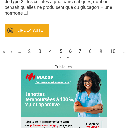
de type 2
: les cellules alpha pancréatiques, dont on
pensait qu'elles ne produisent que du glucagon – une
hormone[...]
LIRE LA SUITE
Pages
«
‹
…
2
3
4
5
6
7
8
9
10
…
›
»
Publicités :