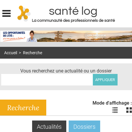
santé log
La communauté des professionnels de santé
Jump to navigation
MON COMPTE
ABONNEMENT
Accueil
>
Recherche
S'ABONNER À LA REVUE SOIN À DOMICILE
ACTUS
Vous recherchez une actualité ou un dossier
DOSSIERS
RÉSEAUX
E-REVUE SAD
Mode d'affichage :
Recherche
Voir
Vo
THÉMA
les
le
actualité
ac
L'APP
Actualités
(onglet actif)
Dossiers
en
en